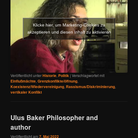
Klicke hier, um Marketing-Cookies zu
akzeptieren und diesen Inhalt zu aktivieren
Veröffentlicht unter
Historie
,
Politik
|
Verschlagwortet mit
Einflußmächte
,
Grenzkonflikte/öffnung
,
Koexistenz/Wiedervereinigung
,
Rassismus/Diskriminierung
,
vertikaler Konflikt
Ulus Baker Philosopher and
author
Veröffentlicht am
7. Mai 2022