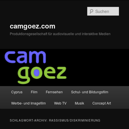
Zum
Zum
primären
sekundären
Such
Inhalt
Inhalt
springen
springen
camgoez.com
Produktionsgesellschaft für audiovisuelle und interaktive Medien
Hauptmenü
Cyprus
Film
Fernsehen
Schul- und Bildungsfilm
Werbe- und Imagefilm
Web TV
Musik
Concept Art
SCHLAGWORT-ARCHIV:
RASSISMUS/DISKRIMINIERUNG