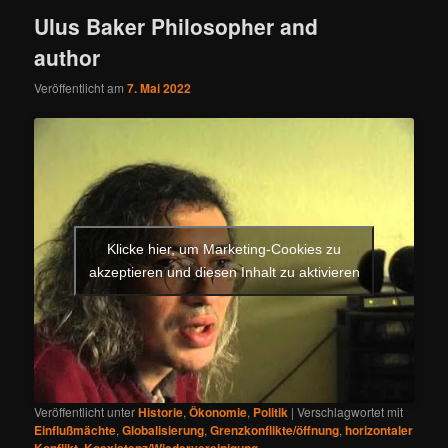
Ulus Baker Philosopher and
author
Veröffentlicht am
7. Mai 2022
Klicke hier, um Marketing-Cookies zu
akzeptieren und diesen Inhalt zu aktivieren
Veröffentlicht unter
Historie
,
Ökonomie
,
Politik
|
Verschlagwortet mit
Einflußmächte
,
Globalisierung
,
Grenzkonflikte/öffnung
,
horizontaler
,
,