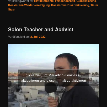
Verschlagwortet mit
Einflußmächte
,
Friedensarbeit
,
Globalisierung
,
Koexistenz/Wiedervereinigung
,
Rassismus/Diskriminierung
,
Tiefer
Staat
Solon Teacher and Activist
Veröffentlicht am
2. Juli 2022
Klicke hier, um Marketing-Cookies zu
akzeptieren und diesen Inhalt zu aktivieren