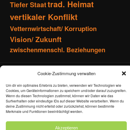
trad. Heimat
Tiefer Staat
vertikaler Konflikt
Vetternwirtschaft/ Korruption
Vision/ Zukunft
zwischenmenschl. Beziehungen
Impressum
Kontakt
Cookie-Zustimmung verwalten
Cookie-Richtlinie (EU)
Datenschutzerklärung
Um dir ein optimales Erlebnis zu bieten, verwenden wir Technologien wie
Cookies, um Geräteinformationen zu speichern und/oder darauf zuzugreifen.
Wenn du diesen Technologien zustimmst, können wir Daten wie das
Surfverhalten oder eindeutige IDs auf dieser Website verarbeiten. Wenn du
deine Zustimmung nicht erteilst oder zurückziehst, können bestimmte
Merkmale und Funktionen beeinträchtigt werden.
Datenschutzerklärung
Stolz präsentiert von WordPress
Akzeptieren