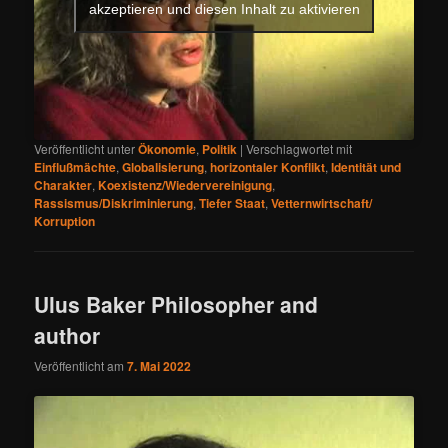
akzeptieren und diesen Inhalt zu aktivieren
Veröffentlicht unter
Ökonomie
,
Politik
|
Verschlagwortet mit
Einflußmächte
,
Globalisierung
,
horizontaler Konflikt
,
Identität und
Charakter
,
Koexistenz/Wiedervereinigung
,
Rassismus/Diskriminierung
,
Tiefer Staat
,
Vetternwirtschaft/
Korruption
Ulus Baker Philosopher and
author
Veröffentlicht am
7. Mai 2022