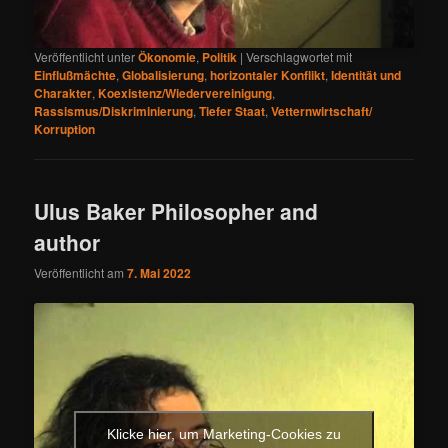
Veröffentlicht unter
Ökonomie
,
Politik
|
Verschlagwortet mit
Einflußmächte
,
Globalisierung
,
horizontaler Konflikt
,
Identität und
Charakter
,
Koexistenz/Wiedervereinigung
,
Rassismus/Diskriminierung
,
Tiefer Staat
,
Vetternwirtschaft/
Korruption
Ulus Baker Philosopher and
author
Veröffentlicht am
7. Mai 2022
Klicke hier, um Marketing-Cookies zu