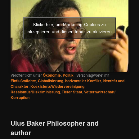
Klicke hier, um Marketing-Cookies zu
akzeptieren und diesen Inhalt zu aktivieren
Veröffentlicht unter
Ökonomie
,
Politik
|
Verschlagwortet mit
Einflußmächte
,
Globalisierung
,
horizontaler Konflikt
,
Identität und
Charakter
,
Koexistenz/Wiedervereinigung
,
Rassismus/Diskriminierung
,
Tiefer Staat
,
Vetternwirtschaft/
Korruption
Ulus Baker Philosopher and
author