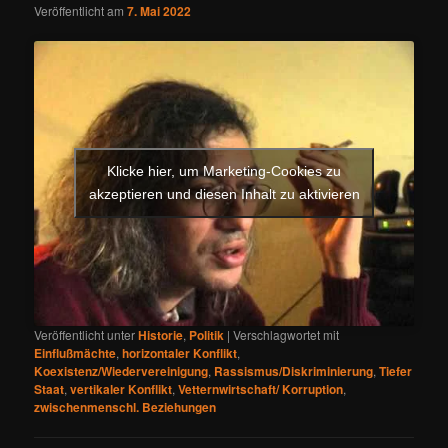
Veröffentlicht am
7. Mai 2022
Klicke hier, um Marketing-Cookies zu
akzeptieren und diesen Inhalt zu aktivieren
Veröffentlicht unter
Historie
,
Politik
|
Verschlagwortet mit
Einflußmächte
,
horizontaler Konflikt
,
Koexistenz/Wiedervereinigung
,
Rassismus/Diskriminierung
,
Tiefer
Staat
,
vertikaler Konflikt
,
Vetternwirtschaft/ Korruption
,
zwischenmenschl. Beziehungen