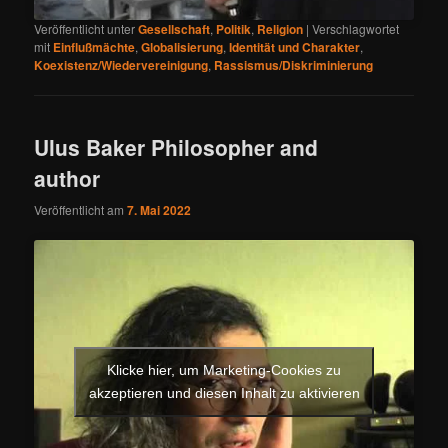
Veröffentlicht unter
Gesellschaft
,
Politik
,
Religion
|
Verschlagwortet
mit
Einflußmächte
,
Globalisierung
,
Identität und Charakter
,
Koexistenz/Wiedervereinigung
,
Rassismus/Diskriminierung
Ulus Baker Philosopher and
author
Veröffentlicht am
7. Mai 2022
Klicke hier, um Marketing-Cookies zu
akzeptieren und diesen Inhalt zu aktivieren