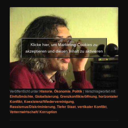
Klicke hier, um Marketing-Cookies zu
akzeptieren und diesen Inhalt zu aktivieren
Veröffentlicht unter
Historie
,
Ökonomie
,
Politik
|
Verschlagwortet mit
Einflußmächte
,
Globalisierung
,
Grenzkonflikte/öffnung
,
horizontaler
Konflikt
,
Koexistenz/Wiedervereinigung
,
Rassismus/Diskriminierung
,
Tiefer Staat
,
vertikaler Konflikt
,
Vetternwirtschaft/ Korruption