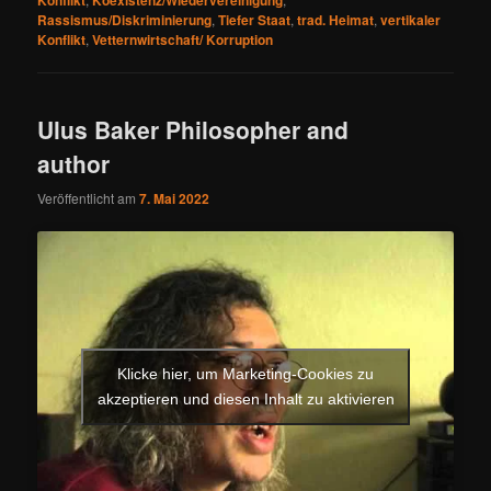
Konflikt
Koexistenz/Wiedervereinigung
Rassismus/Diskriminierung
,
Tiefer Staat
,
trad. Heimat
,
vertikaler
Konflikt
,
Vetternwirtschaft/ Korruption
Ulus Baker Philosopher and
author
Veröffentlicht am
7. Mai 2022
Klicke hier, um Marketing-Cookies zu
akzeptieren und diesen Inhalt zu aktivieren