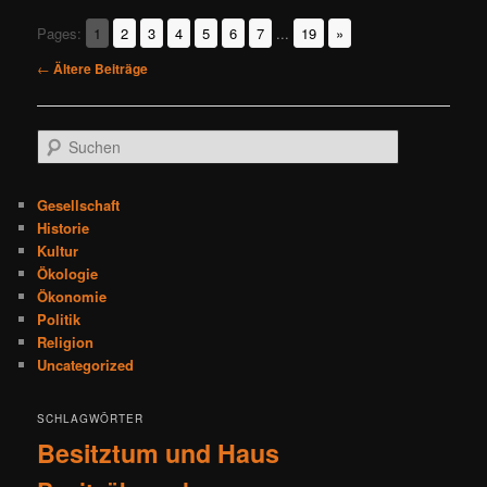
Pages:
1
2
3
4
5
6
7
...
19
»
Beitragsnavigation
←
Ältere Beiträge
S
u
c
h
Gesellschaft
e
Historie
n
Kultur
Ökologie
Ökonomie
Politik
Religion
Uncategorized
SCHLAGWÖRTER
Besitztum und Haus