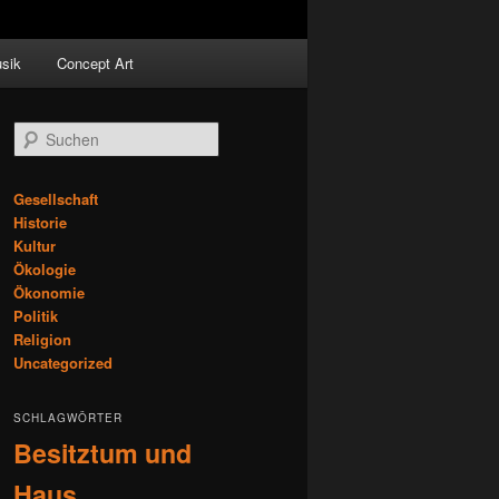
sik
Concept Art
S
u
c
h
Gesellschaft
e
Historie
n
Kultur
Ökologie
Ökonomie
Politik
Religion
Uncategorized
SCHLAGWÖRTER
Besitztum und
Haus