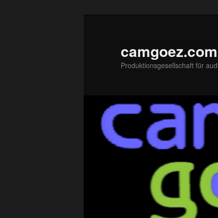
Zum
Zum
primären
sekundären
Inhalt
Inhalt
camgoez.com
springen
springen
Produktionsgesellschaft für aud