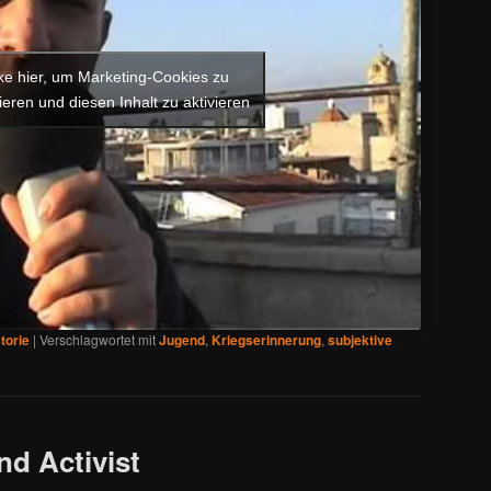
cke hier, um Marketing-Cookies zu
ieren und diesen Inhalt zu aktivieren
torie
|
Verschlagwortet mit
Jugend
,
Kriegserinnerung
,
subjektive
nd Activist