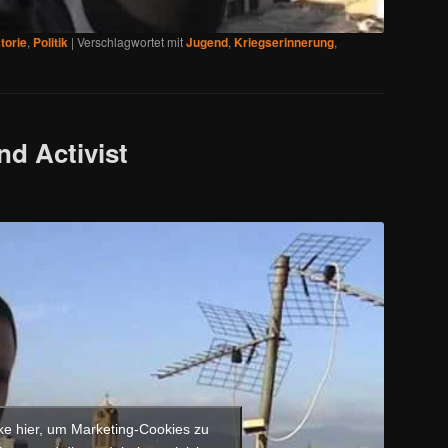
torie
,
Politik
|
Verschlagwortet mit
Jugend
,
Kriegserinnerung
,
nd Activist
cke hier, um Marketing-Cookies zu