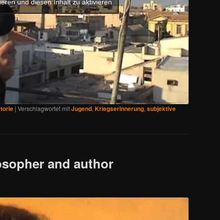
ieren und diesen Inhalt zu aktivieren
torie
|
Verschlagwortet mit
Jugend
,
Kriegserinnerung
,
subjektive
osopher and author