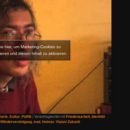
cke hier, um Marketing-Cookies zu
ieren und diesen Inhalt zu aktivieren
torie
,
Kultur
,
Politik
|
Verschlagwortet mit
Friedensarbeit
,
Identität
/Wiedervereinigung
,
trad. Heimat
,
Vision/ Zukunft