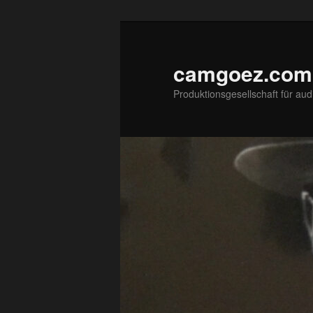
Zum
primären
Inhalt
camgoez.com
springen
Produktionsgesellschaft für aud