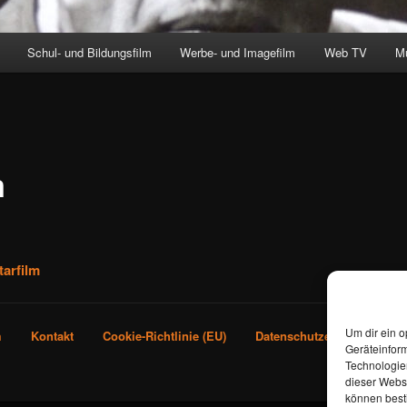
Schul- und Bildungsfilm
Werbe- und Imagefilm
Web TV
M
m
arfilm
Um dir ein o
m
Kontakt
Cookie-Richtlinie (EU)
Datenschutzerklärung
Geräteinfor
Technologien
dieser Websi
können best