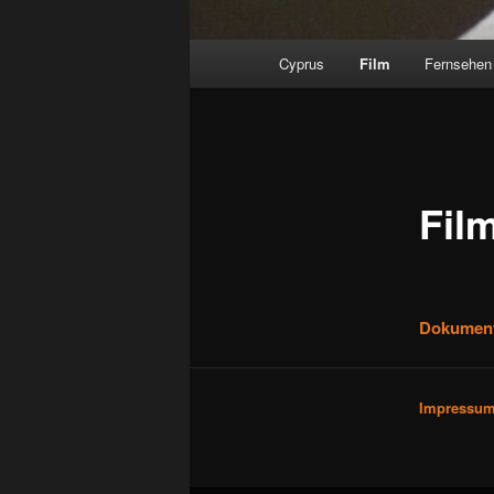
Hauptmenü
Cyprus
Film
Fernsehen
Fil
Dokument
Impressu