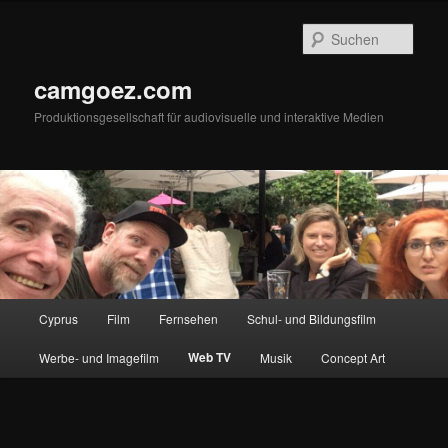
Zum
primären
Such
Inhalt
springen
camgoez.com
Produktionsgesellschaft für audiovisuelle und interaktive Medien
Hauptmenü
Cyprus
Film
Fernsehen
Schul- und Bildungsfilm
Web TV
Werbe- und Imagefilm
Musik
Concept Art