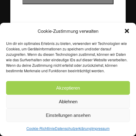
Cookie-Zustimmung verwalten
Um dir ein optimales Erlebnis zu bieten, verwenden wir Technologien wie
Cookies, um Geräteinformationen zu speichern und/oder darauf
zuzugreifen. Wenn du diesen Technologien zustimmst, können wir Daten
Projekt THE HEISENBERG – Micky Matschkopp & Co
wie das Surfverhalten oder eindeutige IDs auf dieser Website verarbeiten.
Wenn du deine Zustimmung nicht erteilst oder zurückziehst, können
bestimmte Merkmale und Funktionen beeinträchtigt werden.
Akzeptieren
Ablehnen
Einstellungen ansehen
Klicke hier, um Marketing-Cookies zu
akzeptieren und diesen Inhalt zu aktivieren
Cookie-Richtlinie
Datenschutzerklärung
Impressum