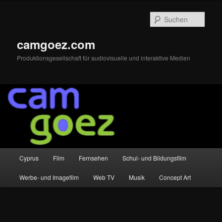
Zum
primären
Such
Inhalt
springen
camgoez.com
Produktionsgesellschaft für audiovisuelle und interaktive Medien
Hauptmenü
Cyprus
Film
Fernsehen
Schul- und Bildungsfilm
Werbe- und Imagefilm
Web TV
Musik
Concept Art