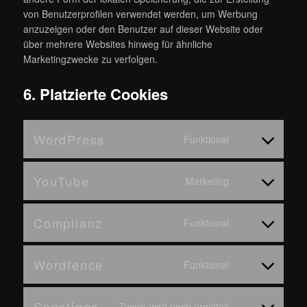
von Benutzerprofilen verwendet werden, um Werbung
anzuzeigen oder den Benutzer auf dieser Website oder
über mehrere Websites hinweg für ähnliche
Marketingzwecke zu verfolgen.
6. Platzierte Cookies
WordPress
Funktional
Consent
to
service
YouTube
Marketing
Consent
wordpress
to
service
Complianz
Funktional
Consent
youtube
to
service
Wordfence
Funktional
Consent
complianz
to
service
Sonstiges
Zweck wird noch ermittelt