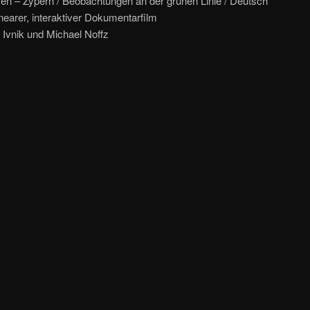
en – Zypern / Beobachtungen an der grünen Linie / Deutsch
inearer, interaktiver Dokumentarfilm
 Ivnik und Michael Noffz