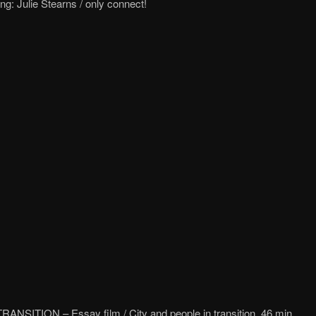
ng: Julie Stearns / only connect!
RANSITION – Essay film / City and people in transition, 46 min