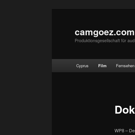
Zum
primären
Inhalt
camgoez.com
springen
Produktionsgesellschaft für aud
Hauptmenü
Cyprus
Film
Fernsehen
Dok
WP8 – Der