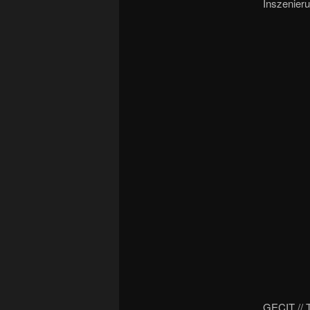
Inszenieru
GECIT // T