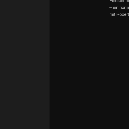
Filmstimm
– ein nonl
mit Robert