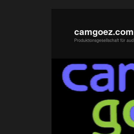
Zum
primären
Inhalt
camgoez.com
springen
Produktionsgesellschaft für aud