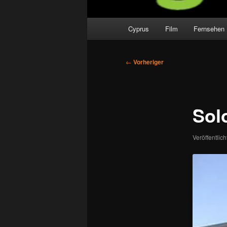
Hauptmenü
Cyprus
Film
Fernsehen
Beitragsnavigation
←
Vorheriger
Sol
Veröffentlic