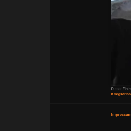
Dieser Eint
Kriegserin
Impressu