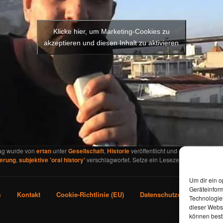
Klicke hier, um Marketing-Cookies zu
akzeptieren und diesen Inhalt zu aktivieren
rag wurde von
ertan
unter
Gesellschaft
,
Historie
veröffentlicht und mit
Jugend
,
nerung
,
subjektive 'oral history'
verschlagwortet. Setze ein Lesezeichen für den
Pe
Um dir ein o
Geräteinfor
m
Kontakt
Cookie-Richtlinie (EU)
Datenschutzerklärung
Technologien
dieser Websi
können best