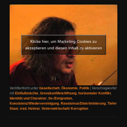
Klicke hier, um Marketing-Cookies zu
akzeptieren und diesen Inhalt zu aktivieren
Veröffentlicht unter
Gesellschaft
,
Ökonomie
,
Politik
|
Verschlagwortet
mit
Einflußmächte
,
Grenzkonflikte/öffnung
,
horizontaler Konflikt
,
Identität und Charakter
,
Im-/Emigration
,
Koexistenz/Wiedervereinigung
,
Rassismus/Diskriminierung
,
Tiefer
Staat
,
trad. Heimat
,
Vetternwirtschaft/ Korruption