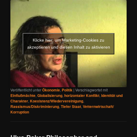
Klicke hier, um Marketing-Cookies zu
akzeptieren und diesen Inhalt zu aktivieren
Veröffentlicht unter
Ökonomie
,
Politik
|
Verschlagwortet mit
Einflußmächte
,
Globalisierung
,
horizontaler Konflikt
,
Identität und
Charakter
,
Koexistenz/Wiedervereinigung
,
Rassismus/Diskriminierung
,
Tiefer Staat
,
Vetternwirtschaft/
Korruption