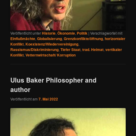
Veröffentlicht unter
Historie
,
Ökonomie
,
Politik
|
Verschlagwortet mit
Einflußmächte
,
Globalisierung
,
Grenzkonflikte/öffnung
,
horizontaler
Konflikt
,
Koexistenz/Wiedervereinigung
,
Rassismus/Diskriminierung
,
Tiefer Staat
,
trad. Heimat
,
vertikaler
Konflikt
,
Vetternwirtschaft/ Korruption
Ulus Baker Philosopher and
author
Veröffentlicht am
7. Mai 2022