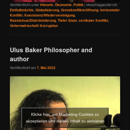
Veröffentlicht unter
Historie
,
Ökonomie
,
Politik
|
Verschlagwortet mit
Einflußmächte
,
Globalisierung
,
Grenzkonflikte/öffnung
,
horizontaler
Konflikt
,
Koexistenz/Wiedervereinigung
,
Rassismus/Diskriminierung
,
Tiefer Staat
,
vertikaler Konflikt
,
Vetternwirtschaft/ Korruption
Ulus Baker Philosopher and
author
Veröffentlicht am
7. Mai 2022
Klicke hier, um Marketing-Cookies zu
akzeptieren und diesen Inhalt zu aktivieren