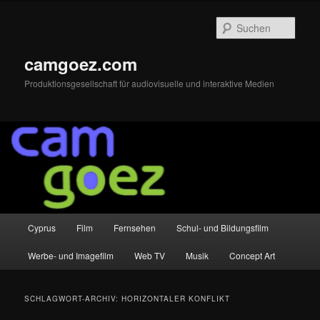
Zum
Zum
primären
sekundären
Such
Inhalt
Inhalt
springen
springen
camgoez.com
Produktionsgesellschaft für audiovisuelle und interaktive Medien
Hauptmenü
Cyprus
Film
Fernsehen
Schul- und Bildungsfilm
Werbe- und Imagefilm
Web TV
Musik
Concept Art
SCHLAGWORT-ARCHIV:
HORIZONTALER KONFLIKT