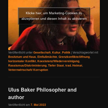
Klicke hier, um Marketing-Cookies zu
akzeptieren und diesen Inhalt zu aktivieren
Veröffentlicht unter
Gesellschaft
,
Kultur
,
Politik
|
Verschlagwortet mit
Besitztum und Haus
,
Einflußmächte
,
Grenzkonflikte/öffnung
,
horizontaler Konflikt
,
Koexistenz/Wiedervereinigung
,
Rassismus/Diskriminierung
,
Tiefer Staat
,
trad. Heimat
,
Vetternwirtschaft/ Korruption
Ulus Baker Philosopher and
author
Veröffentlicht am
7. Mai 2022