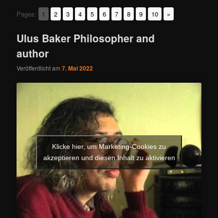
Pages:
1
2
3
4
5
6
7
8
9
10
»
Ulus Baker Philosopher and
author
Veröffentlicht am
7. Mai 2022
Klicke hier, um Marketing-Cookies zu
akzeptieren und diesen Inhalt zu aktivieren