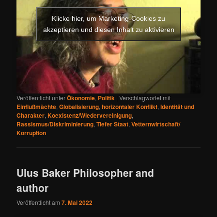
Klicke hier, um Marketing-Cookies zu
akzeptieren und diesen Inhalt zu aktivieren
Veröffentlicht unter
Ökonomie
,
Politik
|
Verschlagwortet mit
Einflußmächte
,
Globalisierung
,
horizontaler Konflikt
,
Identität und
Charakter
,
Koexistenz/Wiedervereinigung
,
Rassismus/Diskriminierung
,
Tiefer Staat
,
Vetternwirtschaft/
Korruption
Ulus Baker Philosopher and
author
Veröffentlicht am
7. Mai 2022