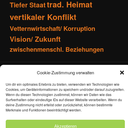
trad. Heimat
Tiefer Staat
vertikaler Konflikt
Vetternwirtschaft/ Korruption
Vision/ Zukunft
zwischenmenschl. Beziehungen
Impressum
Kontakt
Cookie-Zustimmung verwalten
Cookie-Richtlinie (EU)
Datenschutzerklärung
Um dir ein optimales Erlebnis zu bieten, verwenden wir Technologien wie
Cookies, um Geräteinformationen zu speichern und/oder darauf zuzugreifen.
Wenn du diesen Technologien zustimmst, können wir Daten wie das
Surfverhalten oder eindeutige IDs auf dieser Website verarbeiten. Wenn du
deine Zustimmung nicht erteilst oder zurückziehst, können bestimmte
Merkmale und Funktionen beeinträchtigt werden.
Datenschutzerklärung
Stolz präsentiert von WordPress
Akzeptieren