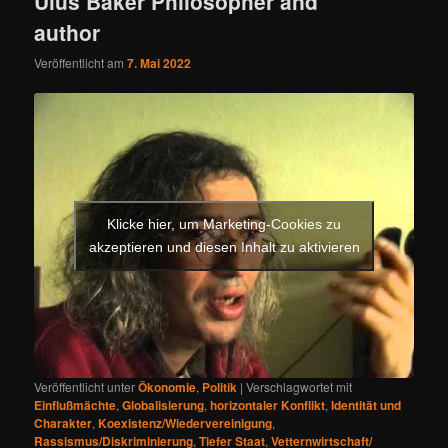
Ulus Baker Philosopher and
author
Veröffentlicht am
7. Mai 2022
Klicke hier, um Marketing-Cookies zu
akzeptieren und diesen Inhalt zu aktivieren
Veröffentlicht unter
Ökonomie
,
Politik
|
Verschlagwortet mit
Einflußmächte
,
Globalisierung
,
horizontaler Konflikt
,
Identität und
Charakter
,
Koexistenz/Wiedervereinigung
,
Rassismus/Diskriminierung
,
Tiefer Staat
,
Vetternwirtschaft/