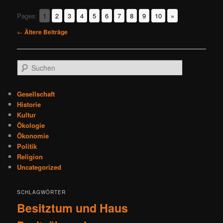
Pages:
1
2
3
4
5
6
7
8
9
10
»
Beitragsnavigation
←
Ältere Beiträge
S
u
c
h
Gesellschaft
e
Historie
n
Kultur
Ökologie
Ökonomie
Politik
Religion
Uncategorized
SCHLAGWÖRTER
Besitztum und Haus