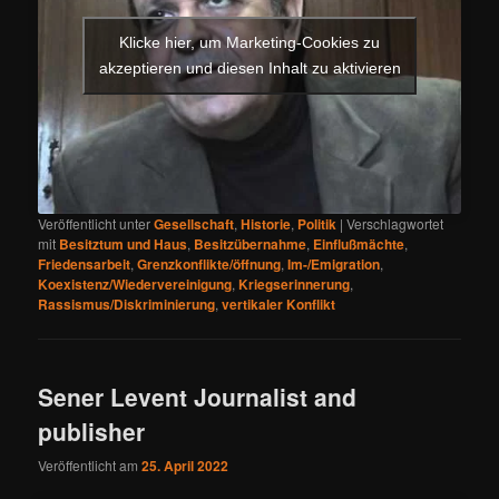
Klicke hier, um Marketing-Cookies zu
akzeptieren und diesen Inhalt zu aktivieren
Veröffentlicht unter
Gesellschaft
,
Historie
,
Politik
|
Verschlagwortet
mit
Besitztum und Haus
,
Besitzübernahme
,
Einflußmächte
,
Friedensarbeit
,
Grenzkonflikte/öffnung
,
Im-/Emigration
,
Koexistenz/Wiedervereinigung
,
Kriegserinnerung
,
Rassismus/Diskriminierung
,
vertikaler Konflikt
Sener Levent Journalist and
publisher
Veröffentlicht am
25. April 2022