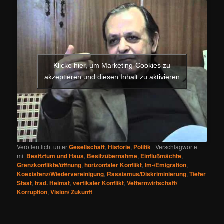
Klicke hier, um Marketing-Cookies zu
akzeptieren und diesen Inhalt zu aktivieren
Veröffentlicht unter
Gesellschaft
,
Historie
,
Politik
|
Verschlagwortet
mit
Besitztum und Haus
,
Besitzübernahme
,
Einflußmächte
,
Grenzkonflikte/öffnung
,
horizontaler Konflikt
,
Im-/Emigration
,
Koexistenz/Wiedervereinigung
,
Rassismus/Diskriminierung
,
Tiefer
Staat
,
trad. Heimat
,
vertikaler Konflikt
,
Vetternwirtschaft/
Korruption
,
Vision/ Zukunft