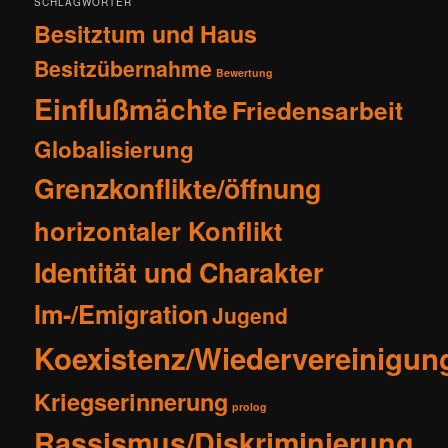
SCHLAGWÖRTER
Besitztum und Haus
Besitzübernahme
Bewertung
Einflußmächte
Friedensarbeit
Globalisierung
Grenzkonflikte/öffnung
horizontaler Konflikt
Identität und Charakter
Im-/Emigration
Jugend
Koexistenz/Wiedervereinigun
Kriegserinnerung
prolog
Rassismus/Diskriminierung