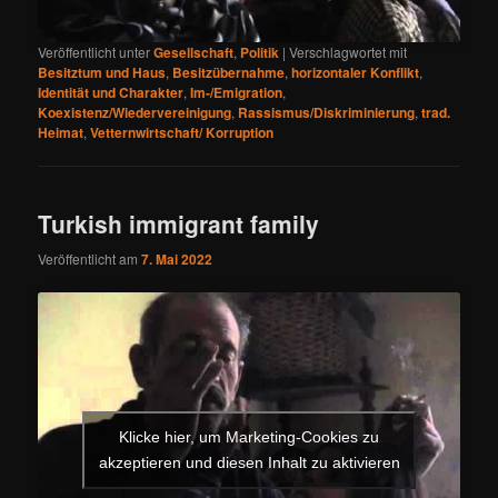
Veröffentlicht unter
Gesellschaft
,
Politik
|
Verschlagwortet mit
Besitztum und Haus
,
Besitzübernahme
,
horizontaler Konflikt
,
Identität und Charakter
,
Im-/Emigration
,
Koexistenz/Wiedervereinigung
,
Rassismus/Diskriminierung
,
trad.
Heimat
,
Vetternwirtschaft/ Korruption
Turkish immigrant family
Veröffentlicht am
7. Mai 2022
Klicke hier, um Marketing-Cookies zu
akzeptieren und diesen Inhalt zu aktivieren