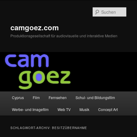
Zum
Zum
primären
sekundären
Such
Inhalt
Inhalt
springen
springen
camgoez.com
Produktionsgesellschaft für audiovisuelle und interaktive Medien
Hauptmenü
Cyprus
Film
Fernsehen
Schul- und Bildungsfilm
Werbe- und Imagefilm
Web TV
Musik
Concept Art
SCHLAGWORT-ARCHIV:
BESITZÜBERNAHME