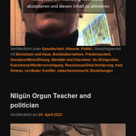
akzeptieren und diesen Inhalt zu aktivieren
Veröffentlicht unter
Gesellschaft
,
Historie
,
Politik
|
Verschlagwortet
mit
Besitztum und Haus
,
Besitzübernahme
,
Friedensarbeit
,
Grenzkonflikte/öffnung
,
Identität und Charakter
,
Im-/Emigration
,
Koexistenz/Wiedervereinigung
,
Rassismus/Diskriminierung
,
trad.
Heimat
,
vertikaler Konflikt
,
zwischenmenschl. Beziehungen
Nilgün Orgun Teacher and
politician
Veröffentlicht am
25. April 2022