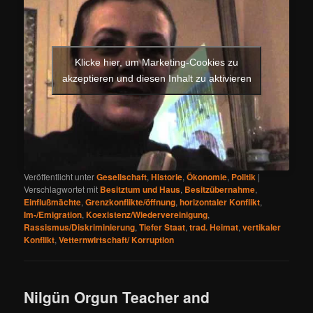
Klicke hier, um Marketing-Cookies zu
akzeptieren und diesen Inhalt zu aktivieren
Veröffentlicht unter
Gesellschaft
,
Historie
,
Ökonomie
,
Politik
|
Verschlagwortet mit
Besitztum und Haus
,
Besitzübernahme
,
Einflußmächte
,
Grenzkonflikte/öffnung
,
horizontaler Konflikt
,
Im-/Emigration
,
Koexistenz/Wiedervereinigung
,
Rassismus/Diskriminierung
,
Tiefer Staat
,
trad. Heimat
,
vertikaler
Konflikt
,
Vetternwirtschaft/ Korruption
Nilgün Orgun Teacher and