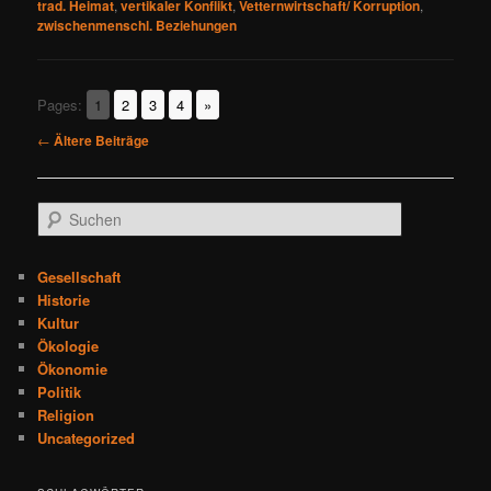
trad. Heimat
,
vertikaler Konflikt
,
Vetternwirtschaft/ Korruption
,
zwischenmenschl. Beziehungen
Pages:
1
2
3
4
»
Beitragsnavigation
←
Ältere Beiträge
S
u
c
h
Gesellschaft
e
Historie
n
Kultur
Ökologie
Ökonomie
Politik
Religion
Uncategorized