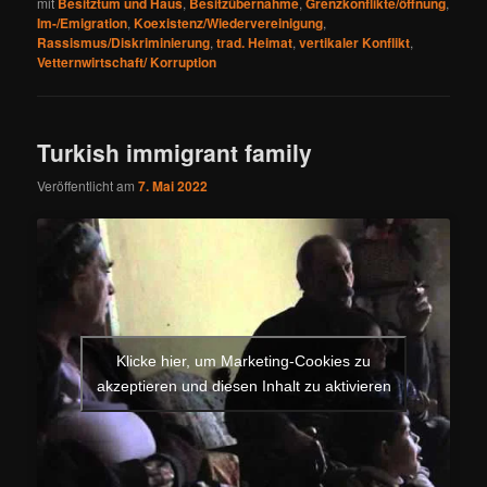
mit
Besitztum und Haus
,
Besitzübernahme
,
Grenzkonflikte/öffnung
,
Im-/Emigration
,
Koexistenz/Wiedervereinigung
,
Rassismus/Diskriminierung
,
trad. Heimat
,
vertikaler Konflikt
,
Vetternwirtschaft/ Korruption
Turkish immigrant family
Veröffentlicht am
7. Mai 2022
Klicke hier, um Marketing-Cookies zu
akzeptieren und diesen Inhalt zu aktivieren