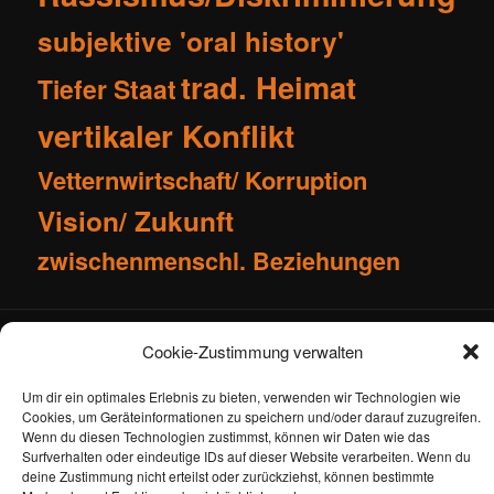
subjektive 'oral history'
trad. Heimat
Tiefer Staat
vertikaler Konflikt
Vetternwirtschaft/ Korruption
Vision/ Zukunft
zwischenmenschl. Beziehungen
Impressum
Kontakt
Cookie-Zustimmung verwalten
Cookie-Richtlinie (EU)
Datenschutzerklärung
Um dir ein optimales Erlebnis zu bieten, verwenden wir Technologien wie
Cookies, um Geräteinformationen zu speichern und/oder darauf zuzugreifen.
Wenn du diesen Technologien zustimmst, können wir Daten wie das
Surfverhalten oder eindeutige IDs auf dieser Website verarbeiten. Wenn du
deine Zustimmung nicht erteilst oder zurückziehst, können bestimmte