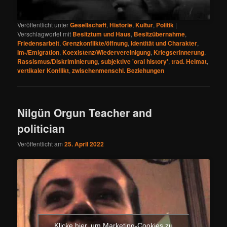
Veröffentlicht unter
Gesellschaft
,
Historie
,
Kultur
,
Politik
|
Verschlagwortet mit
Besitztum und Haus
,
Besitzübernahme
,
Friedensarbeit
,
Grenzkonflikte/öffnung
,
Identität und Charakter
,
Im-/Emigration
,
Koexistenz/Wiedervereinigung
,
Kriegserinnerung
,
Rassismus/Diskriminierung
,
subjektive 'oral history'
,
trad. Heimat
,
vertikaler Konflikt
,
zwischenmenschl. Beziehungen
Nilgün Orgun Teacher and
politician
Veröffentlicht am
25. April 2022
Klicke hier, um Marketing-Cookies zu