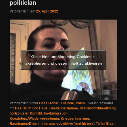
politician
Veröffentlicht am
25. April 2022
Klicke hier, um Marketing-Cookies zu
akzeptieren und diesen Inhalt zu aktivieren
Veröffentlicht unter
Gesellschaft
,
Historie
,
Politik
|
Verschlagwortet
mit
Besitztum und Haus
,
Besitzübernahme
,
Grenzkonflikte/öffnung
,
horizontaler Konflikt
,
Im-/Emigration
,
Koexistenz/Wiedervereinigung
,
Kriegserinnerung
,
Rassismus/Diskriminierung
,
subjektive 'oral history'
,
Tiefer Staat
,