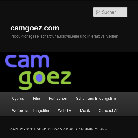
Zum
Zum
primären
sekundären
Such
Inhalt
Inhalt
springen
springen
camgoez.com
Produktionsgesellschaft für audiovisuelle und interaktive Medien
Hauptmenü
Cyprus
Film
Fernsehen
Schul- und Bildungsfilm
Werbe- und Imagefilm
Web TV
Musik
Concept Art
SCHLAGWORT-ARCHIV:
RASSISMUS/DISKRIMINIERUNG