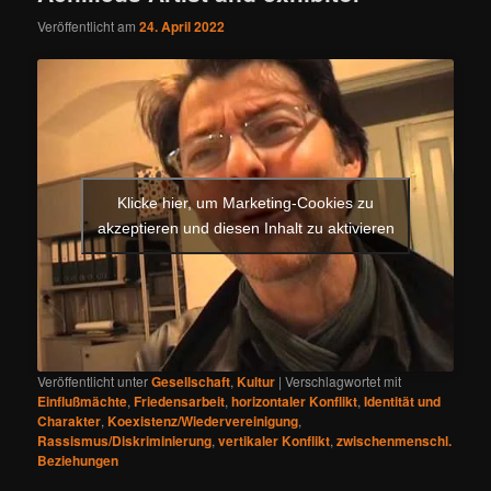
Veröffentlicht am
24. April 2022
Klicke hier, um Marketing-Cookies zu
akzeptieren und diesen Inhalt zu aktivieren
Veröffentlicht unter
Gesellschaft
,
Kultur
|
Verschlagwortet mit
Einflußmächte
,
Friedensarbeit
,
horizontaler Konflikt
,
Identität und
Charakter
,
Koexistenz/Wiedervereinigung
,
Rassismus/Diskriminierung
,
vertikaler Konflikt
,
zwischenmenschl.
Beziehungen