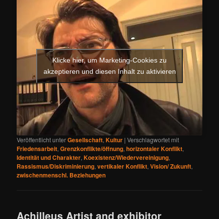
Klicke hier, um Marketing-Cookies zu
akzeptieren und diesen Inhalt zu aktivieren
Veröffentlicht unter
Gesellschaft
,
Kultur
|
Verschlagwortet mit
Friedensarbeit
,
Grenzkonflikte/öffnung
,
horizontaler Konflikt
,
Identität und Charakter
,
Koexistenz/Wiedervereinigung
,
Rassismus/Diskriminierung
,
vertikaler Konflikt
,
Vision/ Zukunft
,
zwischenmenschl. Beziehungen
Achilleus Artist and exhibitor