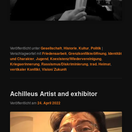
Veröffentlicht unter
Gesellschaft
,
Historie
,
Kultur
,
Politik
|
Verschlagwortet mit
Friedensarbeit
,
Grenzkonflikte/öffnung
,
Identität
und Charakter
,
Jugend
,
Koexistenz/Wiedervereinigung
,
Kriegserinnerung
,
Rassismus/Diskriminierung
,
trad. Heimat
,
vertikaler Konflikt
,
Vision/ Zukunft
Achilleus Artist and exhibitor
Veröffentlicht am
24. April 2022