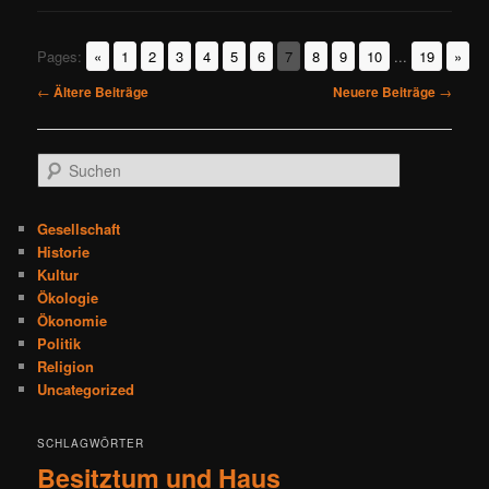
Pages:
«
1
2
3
4
5
6
7
8
9
10
...
19
»
Beitragsnavigation
←
Ältere Beiträge
Neuere Beiträge
→
S
u
c
h
Gesellschaft
e
Historie
n
Kultur
Ökologie
Ökonomie
Politik
Religion
Uncategorized
SCHLAGWÖRTER
Besitztum und Haus