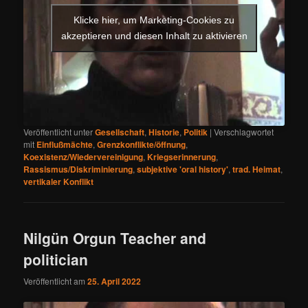
Klicke hier, um Marketing-Cookies zu
akzeptieren und diesen Inhalt zu aktivieren
Veröffentlicht unter
Gesellschaft
,
Historie
,
Politik
|
Verschlagwortet
mit
Einflußmächte
,
Grenzkonflikte/öffnung
,
Koexistenz/Wiedervereinigung
,
Kriegserinnerung
,
Rassismus/Diskriminierung
,
subjektive 'oral history'
,
trad. Heimat
,
vertikaler Konflikt
Nilgün Orgun Teacher and
politician
Veröffentlicht am
25. April 2022