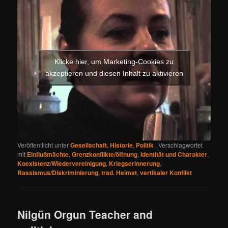
Klicke hier, um Marketing-Cookies zu
akzeptieren und diesen Inhalt zu aktivieren
Veröffentlicht unter
Gesellschaft
,
Historie
,
Politik
|
Verschlagwortet
mit
Einflußmächte
,
Grenzkonflikte/öffnung
,
Identität und Charakter
,
Koexistenz/Wiedervereinigung
,
Kriegserinnerung
,
Rassismus/Diskriminierung
,
trad. Heimat
,
vertikaler Konflikt
Nilgün Orgun Teacher and