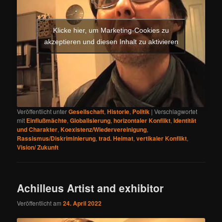
Klicke hier, um Marketing-Cookies zu
akzeptieren und diesen Inhalt zu aktivieren
Veröffentlicht unter
Gesellschaft
,
Historie
,
Politik
|
Verschlagwortet
mit
Einflußmächte
,
Globalisierung
,
horizontaler Konflikt
,
Identität
und Charakter
,
Koexistenz/Wiedervereinigung
,
Rassismus/Diskriminierung
,
trad. Heimat
,
vertikaler Konflikt
,
Vision/ Zukunft
Achilleus Artist and exhibitor
Veröffentlicht am
24. April 2022