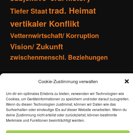
trad. Heimat
Tiefer Staat
vertikaler Konflikt
Vetternwirtschaft/ Korruption
Vision/ Zukunft
zwischenmenschl. Beziehungen
Impressum
Kontakt
Cookie-Zustimmung verwalten
Cookie-Richtlinie (EU)
Datenschutzerklärung
Um dir ein optimales Erlebnis zu bieten, verwenden wir Technologien wie
Cookies, um Geräteinformationen zu speichern und/oder darauf zuzugreifen.
Wenn du diesen Technologien zustimmst, können wir Daten wie das
Surfverhalten oder eindeutige IDs auf dieser Website verarbeiten. Wenn du
deine Zustimmung nicht erteilst oder zurückziehst, können bestimmte
Merkmale und Funktionen beeinträchtigt werden.
Datenschutzerklärung
Stolz präsentiert von WordPress