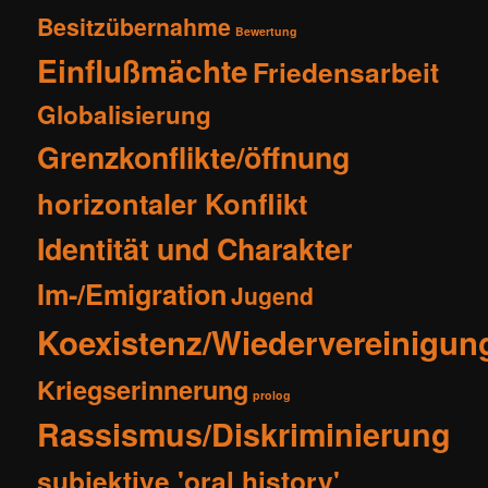
Besitzübernahme
Bewertung
Einflußmächte
Friedensarbeit
Globalisierung
Grenzkonflikte/öffnung
horizontaler Konflikt
Identität und Charakter
Im-/Emigration
Jugend
Koexistenz/Wiedervereinigun
Kriegserinnerung
prolog
Rassismus/Diskriminierung
subjektive 'oral history'