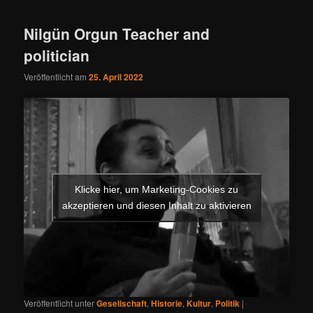
Nilgün Orgun Teacher and
politician
Veröffentlicht am
25. April 2022
Klicke hier, um Marketing-Cookies zu
akzeptieren und diesen Inhalt zu aktivieren
Veröffentlicht unter
Gesellschaft
,
Historie
,
Kultur
,
Politik
|