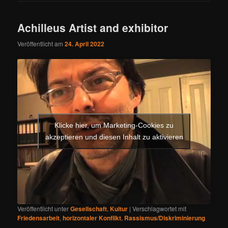
Achilleus Artist and exhibitor
Veröffentlicht am
24. April 2022
Klicke hier, um Marketing-Cookies zu
akzeptieren und diesen Inhalt zu aktivieren
Veröffentlicht unter
Gesellschaft
,
Kultur
|
Verschlagwortet mit
Friedensarbeit
,
horizontaler Konflikt
,
Rassismus/Diskriminierung