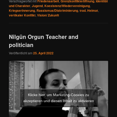
Verschlagwortet mit
Friedensarbeit
,
Grenzkonflikte/öffnung
,
Identität
und Charakter
,
Jugend
,
Koexistenz/Wiedervereinigung
,
Kriegserinnerung
,
Rassismus/Diskriminierung
,
trad. Heimat
,
vertikaler Konflikt
,
Vision/ Zukunft
Nilgün Orgun Teacher and
politician
Veröffentlicht am
25. April 2022
Klicke hier, um Marketing-Cookies zu
akzeptieren und diesen Inhalt zu aktivieren