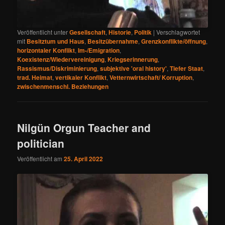
Veröffentlicht unter
Gesellschaft
,
Historie
,
Politik
|
Verschlagwortet
mit
Besitztum und Haus
,
Besitzübernahme
,
Grenzkonflikte/öffnung
,
horizontaler Konflikt
,
Im-/Emigration
,
Koexistenz/Wiedervereinigung
,
Kriegserinnerung
,
Rassismus/Diskriminierung
,
subjektive 'oral history'
,
Tiefer Staat
,
trad. Heimat
,
vertikaler Konflikt
,
Vetternwirtschaft/ Korruption
,
zwischenmenschl. Beziehungen
Nilgün Orgun Teacher and
politician
Veröffentlicht am
25. April 2022