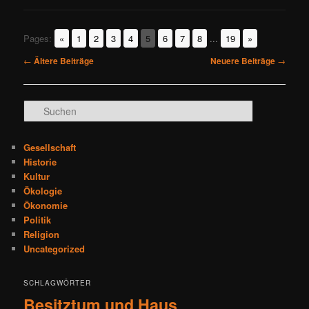
Pages:
«
1
2
3
4
5
6
7
8
...
19
»
Beitragsnavigation
←
Ältere Beiträge
Neuere Beiträge
→
S
u
c
h
Gesellschaft
e
Historie
n
Kultur
Ökologie
Ökonomie
Politik
Religion
Uncategorized
SCHLAGWÖRTER
Besitztum und Haus