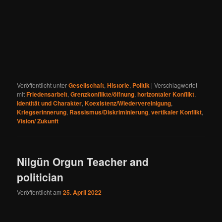
Veröffentlicht unter
Gesellschaft
,
Historie
,
Politik
|
Verschlagwortet
mit
Friedensarbeit
,
Grenzkonflikte/öffnung
,
horizontaler Konflikt
,
Identität und Charakter
,
Koexistenz/Wiedervereinigung
,
Kriegserinnerung
,
Rassismus/Diskriminierung
,
vertikaler Konflikt
,
Vision/ Zukunft
Nilgün Orgun Teacher and
politician
Veröffentlicht am
25. April 2022