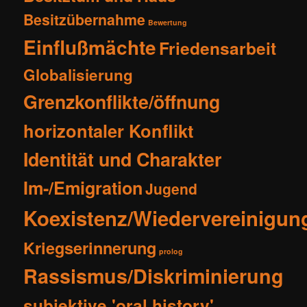
Besitzübernahme
Bewertung
Einflußmächte
Friedensarbeit
Globalisierung
Grenzkonflikte/öffnung
horizontaler Konflikt
Identität und Charakter
Im-/Emigration
Jugend
Koexistenz/Wiedervereinigun
Kriegserinnerung
prolog
Rassismus/Diskriminierung
subjektive 'oral history'