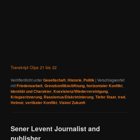
Transkript Clips 21 bis 22
Veröffentlicht unter
Gesellschaft
,
Historie
,
Politik
|
Verschlagwortet
mit
Friedensarbeit
,
Grenzkonflikte/öffnung
,
horizontaler Konflikt
,
Identität und Charakter
,
Koexistenz/Wiedervereinigung
,
Kriegserinnerung
,
Rassismus/Diskriminierung
,
Tiefer Staat
,
trad.
Heimat
,
vertikaler Konflikt
,
Vision/ Zukunft
Sener Levent Journalist and
publisher