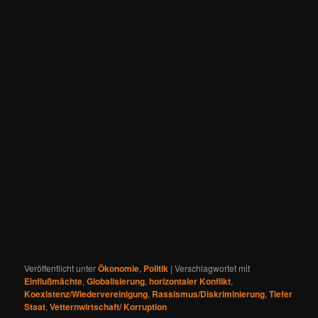
Veröffentlicht unter
Ökonomie
,
Politik
|
Verschlagwortet mit
Einflußmächte
,
Globalisierung
,
horizontaler Konflikt
,
Koexistenz/Wiedervereinigung
,
Rassismus/Diskriminierung
,
Tiefer
Staat
,
Vetternwirtschaft/ Korruption