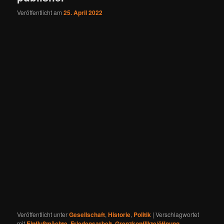
Veröffentlicht am
25. April 2022
Veröffentlicht unter
Gesellschaft
,
Historie
,
Politik
|
Verschlagwortet
mit
Einflußmächte
,
Friedensarbeit
,
Grenzkonflikte/öffnung
,