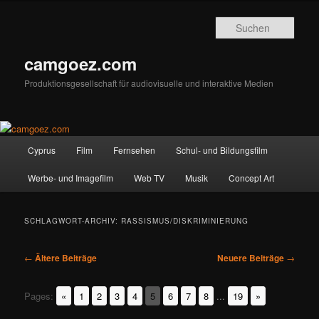
Zum
Zum
primären
sekundären
Such
Inhalt
Inhalt
springen
springen
camgoez.com
Produktionsgesellschaft für audiovisuelle und interaktive Medien
Hauptmenü
Cyprus
Film
Fernsehen
Schul- und Bildungsfilm
Werbe- und Imagefilm
Web TV
Musik
Concept Art
SCHLAGWORT-ARCHIV:
RASSISMUS/DISKRIMINIERUNG
Beitragsnavigation
←
Ältere Beiträge
Neuere Beiträge
→
Pages:
«
1
2
3
4
5
6
7
8
...
19
»