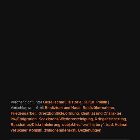
Veröffentlicht unter
Gesellschaft
,
Historie
,
Kultur
,
Politik
|
Verschlagwortet mit
Besitztum und Haus
,
Besitzübernahme
,
Friedensarbeit
,
Grenzkonflikte/öffnung
,
Identität und Charakter
,
Im-/Emigration
,
Koexistenz/Wiedervereinigung
,
Kriegserinnerung
,
Rassismus/Diskriminierung
,
subjektive 'oral history'
,
trad. Heimat
,
vertikaler Konflikt
,
zwischenmenschl. Beziehungen