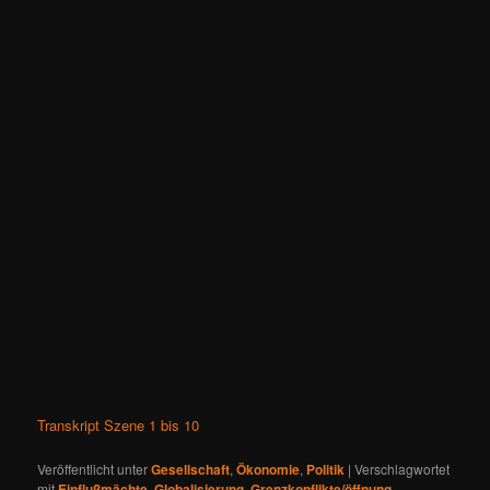
Transkript Szene 1 bis 10
Veröffentlicht unter
Gesellschaft
,
Ökonomie
,
Politik
|
Verschlagwortet
mit
Einflußmächte
,
Globalisierung
,
Grenzkonflikte/öffnung
,