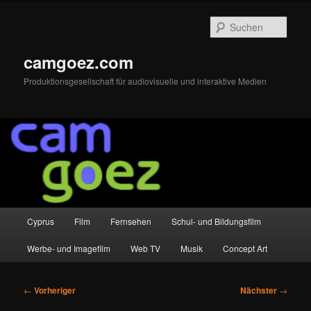
Zum
primären
Such
Inhalt
springen
camgoez.com
Produktionsgesellschaft für audiovisuelle und interaktive Medien
Hauptmenü
Cyprus
Film
Fernsehen
Schul- und Bildungsfilm
Werbe- und Imagefilm
Web TV
Musik
Concept Art
Beitragsnavigation
←
Vorheriger
Nächster
→