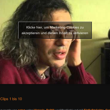
Klicke hier, um Marketing-Cookies zu
akzeptieren und diesen Inhalt zu aktivieren
 Clips 1 bis 10
rag wurde von
ertan
unter
Historie
,
Politik
veröffentlicht und mit
Einflußmächte
,
Gre