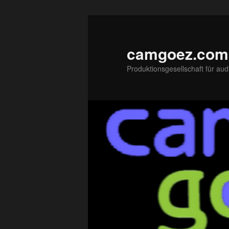
Zum
primären
Inhalt
camgoez.com
springen
Produktionsgesellschaft für aud