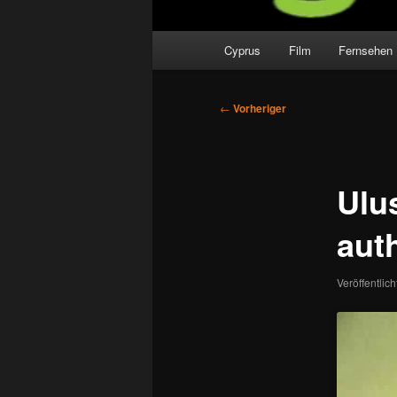
Hauptmenü
Cyprus
Film
Fernsehen
Beitragsnavigation
←
Vorheriger
Ulu
aut
Veröffentlic