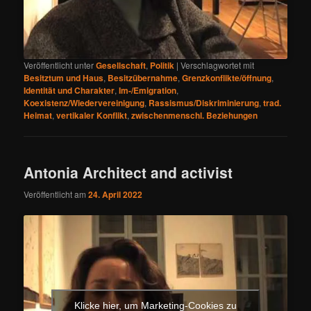
Veröffentlicht unter
Gesellschaft
,
Politik
|
Verschlagwortet mit
Besitztum und Haus
,
Besitzübernahme
,
Grenzkonflikte/öffnung
,
Identität und Charakter
,
Im-/Emigration
,
Koexistenz/Wiedervereinigung
,
Rassismus/Diskriminierung
,
trad.
Heimat
,
vertikaler Konflikt
,
zwischenmenschl. Beziehungen
Antonia Architect and activist
Veröffentlicht am
24. April 2022
Klicke hier, um Marketing-Cookies zu