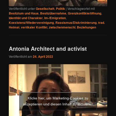
Veröffentlicht unter
Gesellschaft
,
Politik
|
Verschlagwortet mit
Besitztum und Haus
,
Besitzübernahme
,
Grenzkonflikte/öffnung
,
Identität und Charakter
,
Im-/Emigration
,
Koexistenz/Wiedervereinigung
,
Rassismus/Diskriminierung
,
trad.
Heimat
,
vertikaler Konflikt
,
zwischenmenschl. Beziehungen
Antonia Architect and activist
Veröffentlicht am
24. April 2022
Klicke hier, um Marketing-Cookies zu
akzeptieren und diesen Inhalt zu aktivieren