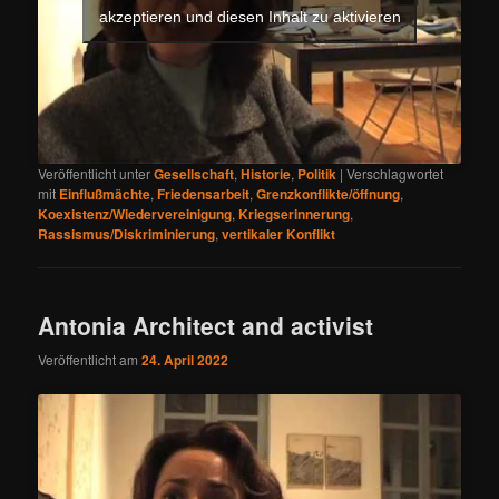
akzeptieren und diesen Inhalt zu aktivieren
Veröffentlicht unter
Gesellschaft
,
Historie
,
Politik
|
Verschlagwortet
mit
Einflußmächte
,
Friedensarbeit
,
Grenzkonflikte/öffnung
,
Koexistenz/Wiedervereinigung
,
Kriegserinnerung
,
Rassismus/Diskriminierung
,
vertikaler Konflikt
Antonia Architect and activist
Veröffentlicht am
24. April 2022