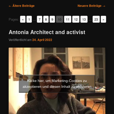
Beitragsnavigation
←
Ältere Beiträge
Neuere Beiträge
→
Pages:
«
1
...
7
8
9
10
11
12
13
...
23
»
Antonia Architect and activist
Veröffentlicht am
24. April 2022
Klicke hier, um Marketing-Cookies zu
akzeptieren und diesen Inhalt zu aktivieren