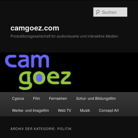
Zum
Zum
primären
sekundären
Such
Inhalt
Inhalt
springen
springen
camgoez.com
Produktionsgesellschaft für audiovisuelle und interaktive Medien
Hauptmenü
Cyprus
Film
Fernsehen
Schul- und Bildungsfilm
Werbe- und Imagefilm
Web TV
Musik
Concept Art
ARCHIV DER KATEGORIE:
POLITIK