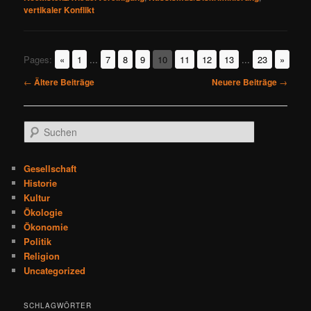
vertikaler Konflikt
Pages:
«
1
...
7
8
9
10
11
12
13
...
23
»
Beitragsnavigation
←
Ältere Beiträge
Neuere Beiträge
→
S
u
c
h
Gesellschaft
e
Historie
n
Kultur
Ökologie
Ökonomie
Politik
Religion
Uncategorized
SCHLAGWÖRTER