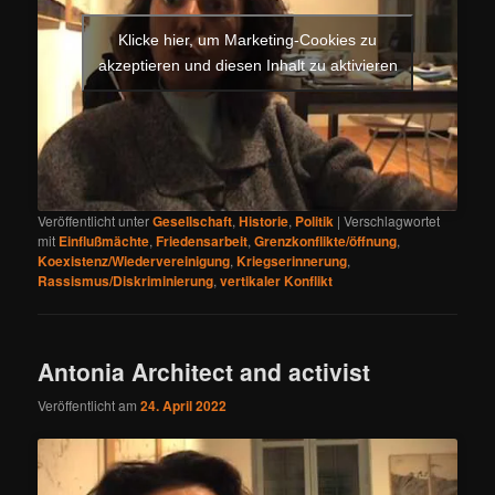
Klicke hier, um Marketing-Cookies zu
akzeptieren und diesen Inhalt zu aktivieren
Veröffentlicht unter
Gesellschaft
,
Historie
,
Politik
|
Verschlagwortet
mit
Einflußmächte
,
Friedensarbeit
,
Grenzkonflikte/öffnung
,
Koexistenz/Wiedervereinigung
,
Kriegserinnerung
,
Rassismus/Diskriminierung
,
vertikaler Konflikt
Antonia Architect and activist
Veröffentlicht am
24. April 2022