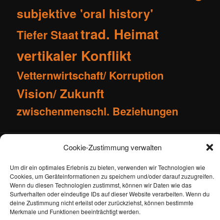
subjektive 'oral history'
trad. Heimat
Tiefer Staat
vertikaler Konflikt
Vetternwirtschaft/ Korruption
Vision/ Zukunft
zwischenmenschl. Beziehungen
Cookie-Zustimmung verwalten
Impressum
Kontakt
Cookie-Richtlinie (EU)
Um dir ein optimales Erlebnis zu bieten, verwenden wir Technologien wie
Datenschutzerklärung
Cookies, um Geräteinformationen zu speichern und/oder darauf zuzugreifen.
Wenn du diesen Technologien zustimmst, können wir Daten wie das
Surfverhalten oder eindeutige IDs auf dieser Website verarbeiten. Wenn du
deine Zustimmung nicht erteilst oder zurückziehst, können bestimmte
Merkmale und Funktionen beeinträchtigt werden.
Datenschutzerklärung
Stolz präsentiert von WordPress