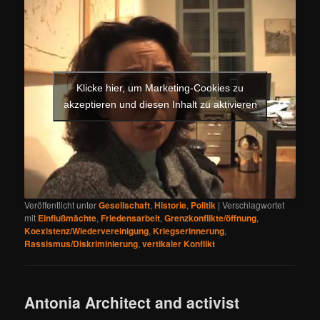
Klicke hier, um Marketing-Cookies zu
akzeptieren und diesen Inhalt zu aktivieren
Veröffentlicht unter
Gesellschaft
,
Historie
,
Politik
|
Verschlagwortet
mit
Einflußmächte
,
Friedensarbeit
,
Grenzkonflikte/öffnung
,
Koexistenz/Wiedervereinigung
,
Kriegserinnerung
,
Rassismus/Diskriminierung
,
vertikaler Konflikt
Antonia Architect and activist