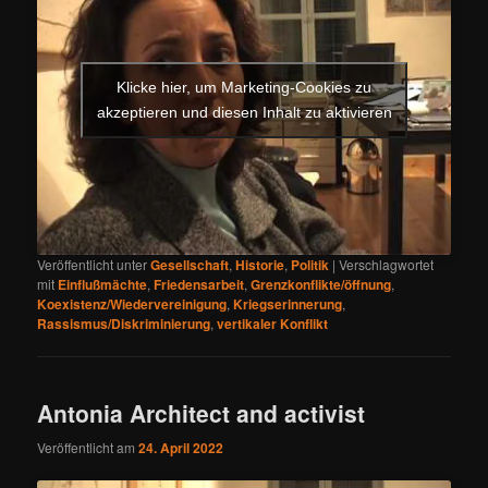
Klicke hier, um Marketing-Cookies zu
akzeptieren und diesen Inhalt zu aktivieren
Veröffentlicht unter
Gesellschaft
,
Historie
,
Politik
|
Verschlagwortet
mit
Einflußmächte
,
Friedensarbeit
,
Grenzkonflikte/öffnung
,
Koexistenz/Wiedervereinigung
,
Kriegserinnerung
,
Rassismus/Diskriminierung
,
vertikaler Konflikt
Antonia Architect and activist
Veröffentlicht am
24. April 2022