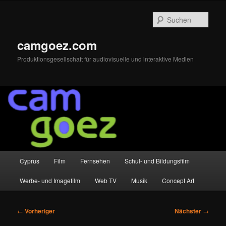
Zum
primären
Such
Inhalt
springen
camgoez.com
Produktionsgesellschaft für audiovisuelle und interaktive Medien
Hauptmenü
Cyprus
Film
Fernsehen
Schul- und Bildungsfilm
Werbe- und Imagefilm
Web TV
Musik
Concept Art
Beitragsnavigation
←
Vorheriger
Nächster
→