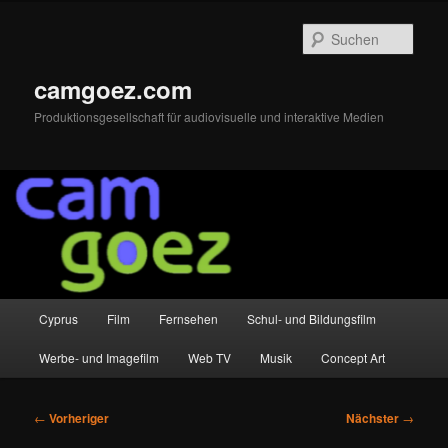
Zum
primären
Such
Inhalt
springen
camgoez.com
Produktionsgesellschaft für audiovisuelle und interaktive Medien
Hauptmenü
Cyprus
Film
Fernsehen
Schul- und Bildungsfilm
Werbe- und Imagefilm
Web TV
Musik
Concept Art
Beitragsnavigation
←
Vorheriger
Nächster
→