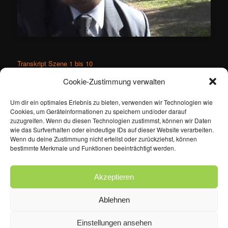
Transkript Szene 1 bis 10
Cookie-Zustimmung verwalten
Dieser Eintrag wurde von
ertan
unter
Gesellschaft
,
Historie
,
Politik
veröffentlicht und mit
Identität und Charakter
,
Um dir ein optimales Erlebnis zu bieten, verwenden wir Technologien wie
Koexistenz/Wiedervereinigung
,
Kriegserinnerung
,
Cookies, um Geräteinformationen zu speichern und/oder darauf
Rassismus/Diskriminierung
,
subjektive 'oral history'
,
trad. Heimat
zuzugreifen. Wenn du diesen Technologien zustimmst, können wir Daten
verschlagwortet. Setze ein Lesezeichen für den
Permalink
.
wie das Surfverhalten oder eindeutige IDs auf dieser Website verarbeiten.
Wenn du deine Zustimmung nicht erteilst oder zurückziehst, können
bestimmte Merkmale und Funktionen beeinträchtigt werden.
Impressum
Kontakt
Cookie-Richtlinie (EU)
Datenschutzerklärung
Akzeptieren
Ablehnen
Einstellungen ansehen
Datenschutzerklärung
Stolz präsentiert von WordPress