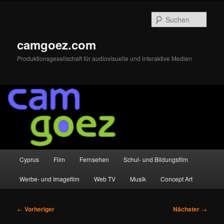
Zum
primären
Such
Inhalt
springen
camgoez.com
Produktionsgesellschaft für audiovisuelle und interaktive Medien
Hauptmenü
Cyprus
Film
Fernsehen
Schul- und Bildungsfilm
Werbe- und Imagefilm
Web TV
Musik
Concept Art
Beitragsnavigation
←
Vorheriger
Nächster
→