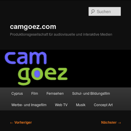
Zum
primären
Such
Inhalt
springen
camgoez.com
Produktionsgesellschaft für audiovisuelle und interaktive Medien
Hauptmenü
Cyprus
Film
Fernsehen
Schul- und Bildungsfilm
Werbe- und Imagefilm
Web TV
Musik
Concept Art
Beitragsnavigation
←
Vorheriger
Nächster
→