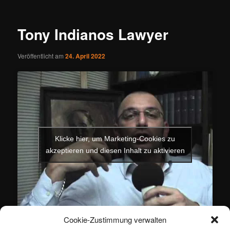
Tony Indianos Lawyer
Veröffentlicht am
24. April 2022
Klicke hier, um Marketing-Cookies zu
akzeptieren und diesen Inhalt zu aktivieren
Cookie-Zustimmung verwalten
Dieser Eintrag wurde von
ertan
unter
Politik
veröffentlicht und mit