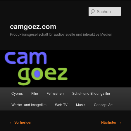
Zum
primären
Such
Inhalt
springen
camgoez.com
Produktionsgesellschaft für audiovisuelle und interaktive Medien
Hauptmenü
Cyprus
Film
Fernsehen
Schul- und Bildungsfilm
Werbe- und Imagefilm
Web TV
Musik
Concept Art
Beitragsnavigation
←
Vorheriger
Nächster
→