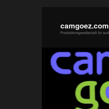
Zum
primären
Inhalt
camgoez.com
springen
Produktionsgesellschaft für aud