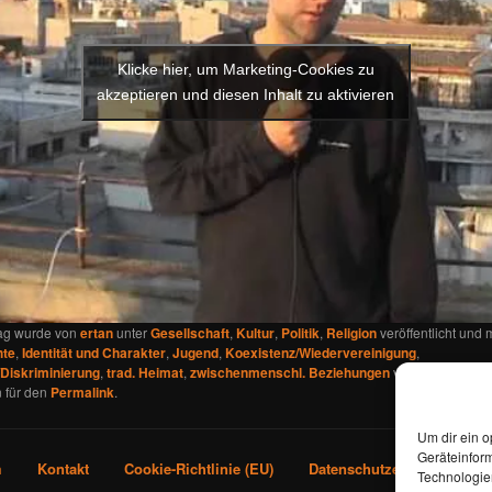
Klicke hier, um Marketing-Cookies zu
akzeptieren und diesen Inhalt zu aktivieren
rag wurde von
ertan
unter
Gesellschaft
,
Kultur
,
Politik
,
Religion
veröffentlicht und m
hte
,
Identität und Charakter
,
Jugend
,
Koexistenz/Wiedervereinigung
,
Diskriminierung
,
trad. Heimat
,
zwischenmenschl. Beziehungen
verschlagwortet.
 für den
Permalink
.
Um dir ein o
Geräteinfor
m
Kontakt
Cookie-Richtlinie (EU)
Datenschutzerklärung
Technologien