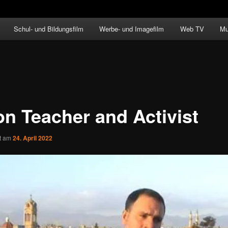
Schul- und Bildungsfilm
Werbe- und Imagefilm
Web TV
Mu
on Teacher and Activist
ht am
24. April 2022