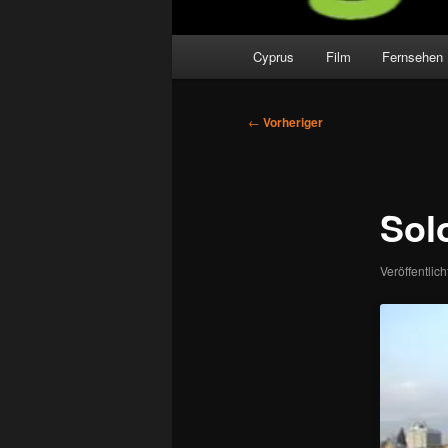
Hauptmenü
Cyprus
Film
Fernsehen
Beitragsnavigation
←
Vorheriger
Sol
Veröffentlic