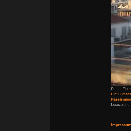
Dieser Eint
Einflußmäc
Rassismus/
Lesezeichen
Impressu