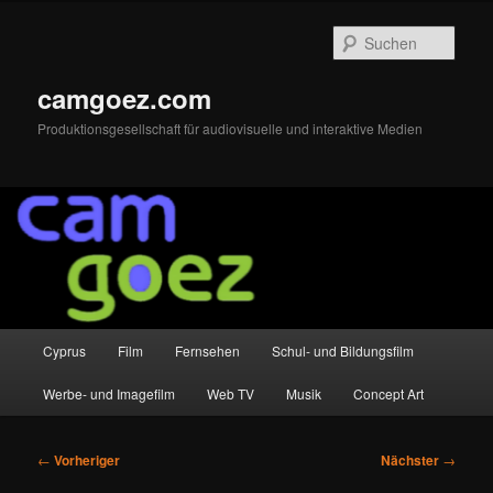
Zum
primären
Such
Inhalt
springen
camgoez.com
Produktionsgesellschaft für audiovisuelle und interaktive Medien
Hauptmenü
Cyprus
Film
Fernsehen
Schul- und Bildungsfilm
Werbe- und Imagefilm
Web TV
Musik
Concept Art
Beitragsnavigation
←
Vorheriger
Nächster
→