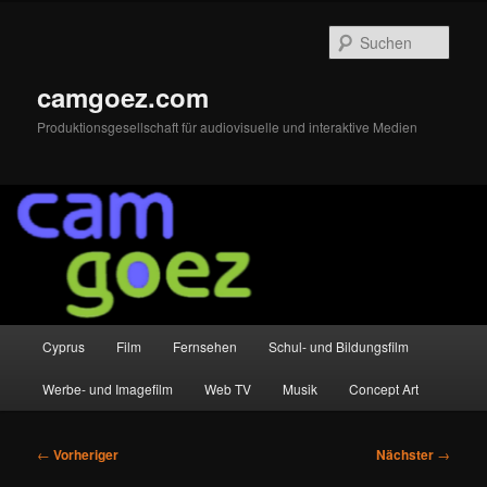
Zum
primären
Such
Inhalt
springen
camgoez.com
Produktionsgesellschaft für audiovisuelle und interaktive Medien
Hauptmenü
Cyprus
Film
Fernsehen
Schul- und Bildungsfilm
Werbe- und Imagefilm
Web TV
Musik
Concept Art
Beitragsnavigation
←
Vorheriger
Nächster
→