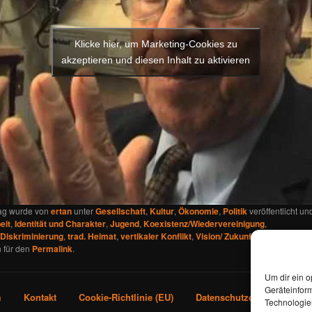
Klicke hier, um Marketing-Cookies zu
akzeptieren und diesen Inhalt zu aktivieren
rag wurde von
ertan
unter
Gesellschaft
,
Kultur
,
Ökonomie
,
Politik
veröffentlicht un
eit
,
Identität und Charakter
,
Jugend
,
Koexistenz/Wiedervereinigung
,
Diskriminierung
,
trad. Heimat
,
vertikaler Konflikt
,
Vision/ Zukunft
verschlagworte
 für den
Permalink
.
Um dir ein o
Geräteinfor
m
Kontakt
Cookie-Richtlinie (EU)
Datenschutzerklärung
Technologien