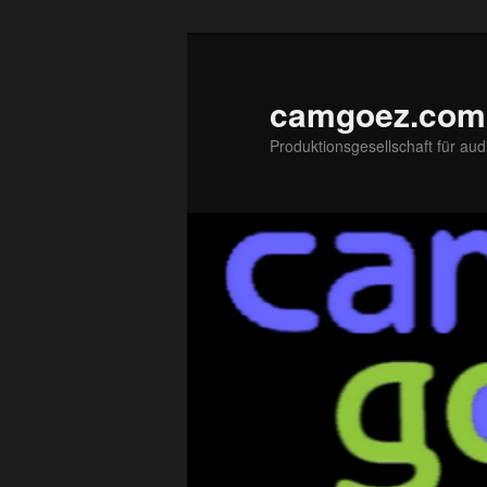
Zum
primären
Inhalt
camgoez.com
springen
Produktionsgesellschaft für aud