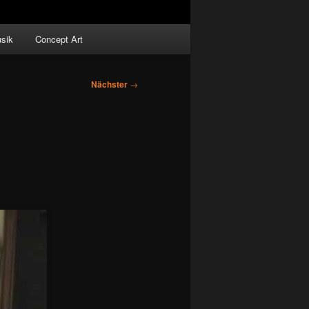
sik
Concept Art
Nächster
→