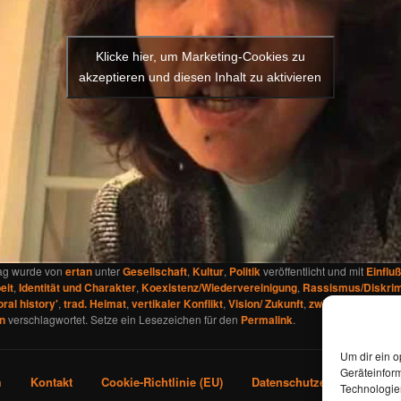
Klicke hier, um Marketing-Cookies zu
akzeptieren und diesen Inhalt zu aktivieren
rag wurde von
ertan
unter
Gesellschaft
,
Kultur
,
Politik
veröffentlicht und mit
Einflu
eit
,
Identität und Charakter
,
Koexistenz/Wiedervereinigung
,
Rassismus/Diskrim
oral history'
,
trad. Heimat
,
vertikaler Konflikt
,
Vision/ Zukunft
,
zwischenmenschl
n
verschlagwortet. Setze ein Lesezeichen für den
Permalink
.
Um dir ein o
Geräteinfor
m
Kontakt
Cookie-Richtlinie (EU)
Datenschutzerklärung
Technologien