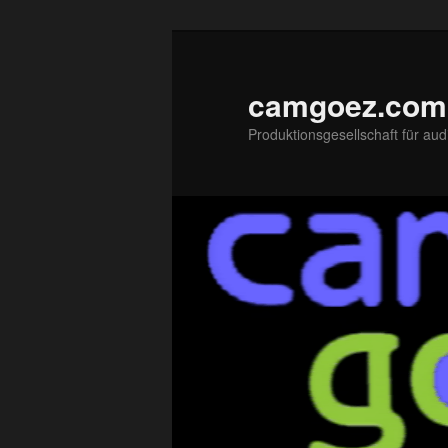
Zum
primären
Inhalt
camgoez.com
springen
Produktionsgesellschaft für aud