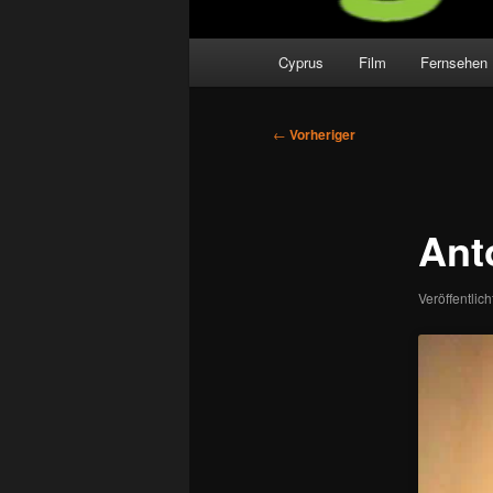
Hauptmenü
Cyprus
Film
Fernsehen
Beitragsnavigation
←
Vorheriger
Anto
Veröffentlic