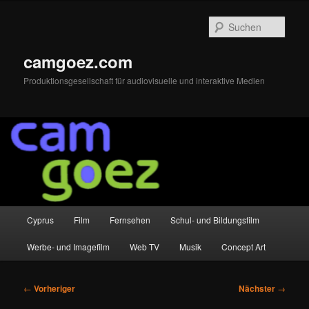
Zum
primären
Such
Inhalt
springen
camgoez.com
Produktionsgesellschaft für audiovisuelle und interaktive Medien
Hauptmenü
Cyprus
Film
Fernsehen
Schul- und Bildungsfilm
Werbe- und Imagefilm
Web TV
Musik
Concept Art
Beitragsnavigation
←
Vorheriger
Nächster
→