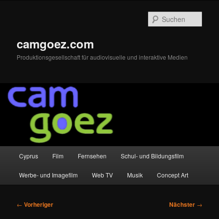
Zum
primären
Such
Inhalt
springen
camgoez.com
Produktionsgesellschaft für audiovisuelle und interaktive Medien
Hauptmenü
Cyprus
Film
Fernsehen
Schul- und Bildungsfilm
Werbe- und Imagefilm
Web TV
Musik
Concept Art
Beitragsnavigation
←
Vorheriger
Nächster
→