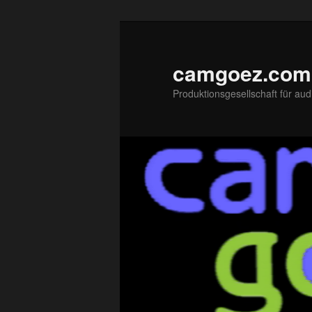
Zum
primären
Inhalt
camgoez.com
springen
Produktionsgesellschaft für aud