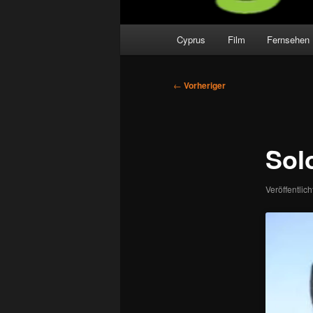
Hauptmenü
Cyprus
Film
Fernsehen
Beitragsnavigation
←
Vorheriger
Sol
Veröffentlic