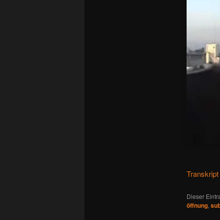
Transkript
Dieser Eint
öffnung
,
sub