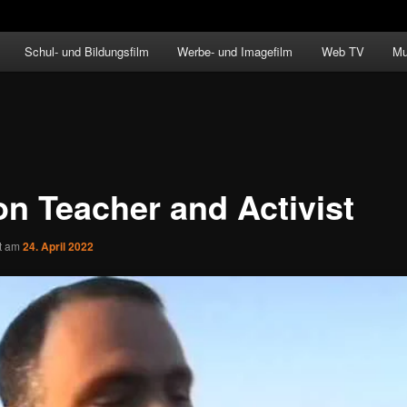
Schul- und Bildungsfilm
Werbe- und Imagefilm
Web TV
Mu
on Teacher and Activist
ht am
24. April 2022