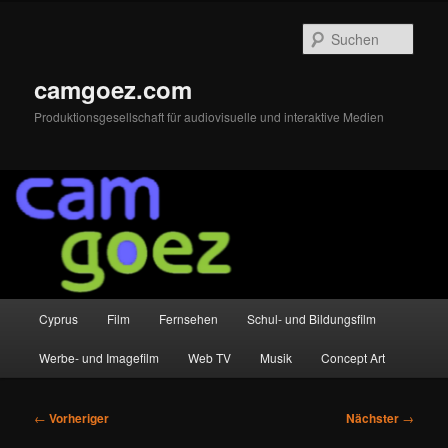
Zum
primären
Such
Inhalt
springen
camgoez.com
Produktionsgesellschaft für audiovisuelle und interaktive Medien
Hauptmenü
Cyprus
Film
Fernsehen
Schul- und Bildungsfilm
Werbe- und Imagefilm
Web TV
Musik
Concept Art
Beitragsnavigation
←
Vorheriger
Nächster
→