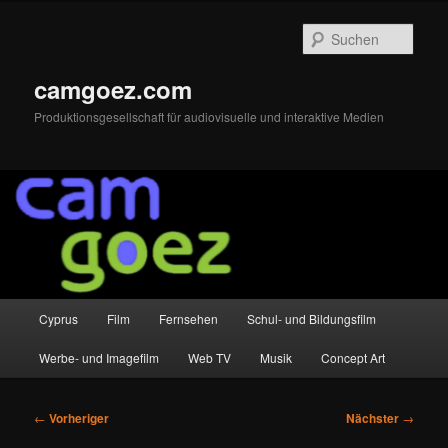
Zum
primären
Such
Inhalt
springen
camgoez.com
Produktionsgesellschaft für audiovisuelle und interaktive Medien
Hauptmenü
Cyprus
Film
Fernsehen
Schul- und Bildungsfilm
Werbe- und Imagefilm
Web TV
Musik
Concept Art
Beitragsnavigation
←
Vorheriger
Nächster
→