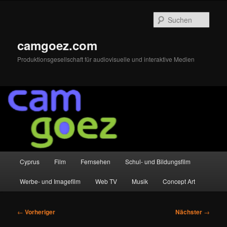
Zum
primären
Such
Inhalt
springen
camgoez.com
Produktionsgesellschaft für audiovisuelle und interaktive Medien
Hauptmenü
Cyprus
Film
Fernsehen
Schul- und Bildungsfilm
Werbe- und Imagefilm
Web TV
Musik
Concept Art
Beitragsnavigation
←
Vorheriger
Nächster
→