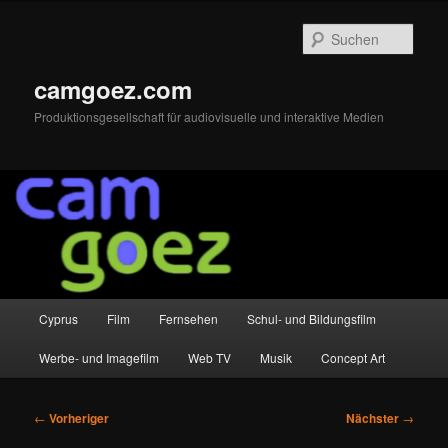
Zum
primären
Such
Inhalt
springen
camgoez.com
Produktionsgesellschaft für audiovisuelle und interaktive Medien
Hauptmenü
Cyprus
Film
Fernsehen
Schul- und Bildungsfilm
Werbe- und Imagefilm
Web TV
Musik
Concept Art
Beitragsnavigation
←
Vorheriger
Nächster
→