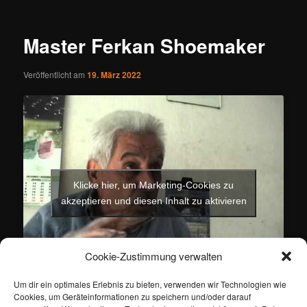
Master Ferkan Shoemaker
Veröffentlicht am
19. März 2022
Klicke hier, um Marketing-Cookies zu
akzeptieren und diesen Inhalt zu aktivieren
Cookie-Zustimmung verwalten
Um dir ein optimales Erlebnis zu bieten, verwenden wir Technologien wie
Cookies, um Geräteinformationen zu speichern und/oder darauf
Dieser Eintrag wurde von
ertan
unter
Politik
veröffentlicht und mit