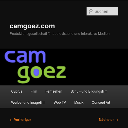
Zum
primären
Such
Inhalt
springen
camgoez.com
Produktionsgesellschaft für audiovisuelle und interaktive Medien
Hauptmenü
Cyprus
Film
Fernsehen
Schul- und Bildungsfilm
Werbe- und Imagefilm
Web TV
Musik
Concept Art
Beitragsnavigation
←
Vorheriger
Nächster
→