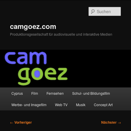
Zum
primären
Such
Inhalt
springen
camgoez.com
Produktionsgesellschaft für audiovisuelle und interaktive Medien
Hauptmenü
Cyprus
Film
Fernsehen
Schul- und Bildungsfilm
Werbe- und Imagefilm
Web TV
Musik
Concept Art
Beitragsnavigation
←
Vorheriger
Nächster
→