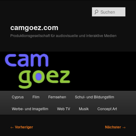
Zum
primären
Such
Inhalt
springen
camgoez.com
Produktionsgesellschaft für audiovisuelle und interaktive Medien
Hauptmenü
Cyprus
Film
Fernsehen
Schul- und Bildungsfilm
Werbe- und Imagefilm
Web TV
Musik
Concept Art
Beitragsnavigation
←
Vorheriger
Nächster
→