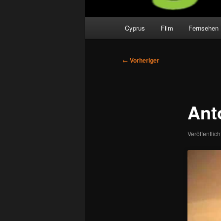
Hauptmenü
Cyprus
Film
Fernsehen
Beitragsnavigation
←
Vorheriger
Anto
Veröffentlic