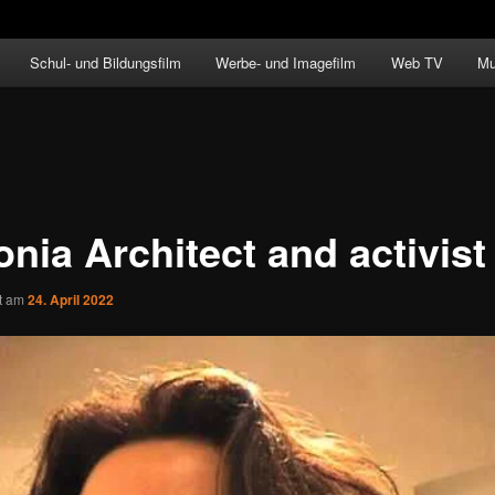
Schul- und Bildungsfilm
Werbe- und Imagefilm
Web TV
Mu
nia Architect and activist
ht am
24. April 2022