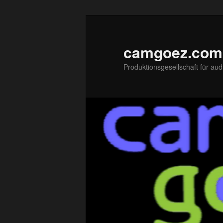
Zum
primären
Inhalt
camgoez.com
springen
Produktionsgesellschaft für aud