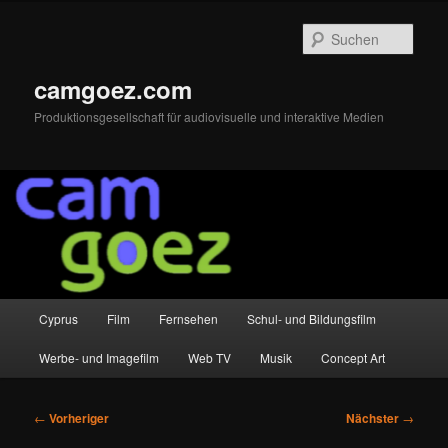
Zum
primären
Such
Inhalt
springen
camgoez.com
Produktionsgesellschaft für audiovisuelle und interaktive Medien
Hauptmenü
Cyprus
Film
Fernsehen
Schul- und Bildungsfilm
Werbe- und Imagefilm
Web TV
Musik
Concept Art
Beitragsnavigation
←
Vorheriger
Nächster
→