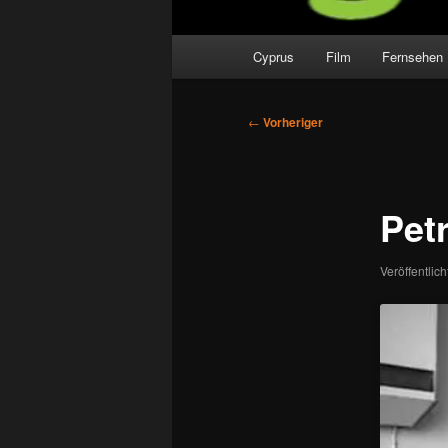
Hauptmenü
Cyprus
Film
Fernsehen
Beitragsnavigation
←
Vorheriger
Pet
Veröffentlic