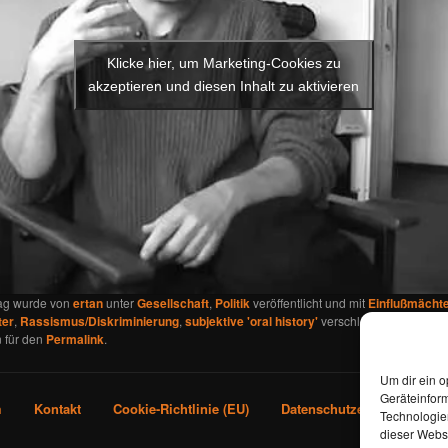
Klicke hier, um Marketing-Cookies zu
akzeptieren und diesen Inhalt zu aktivieren
rag wurde von
ertan
unter
Gesellschaft
,
Politik
veröffentlicht und mit
Einflußmächt
ter
,
Rassismus/Diskriminierung
,
subjektive 'oral history'
verschlagwortet. Setze 
 für den
Permalink
.
Um dir ein o
Geräteinfor
m
Kontakt
Cookie-Richtlinie (EU)
Datenschutzerklärung
Technologien
dieser Websi