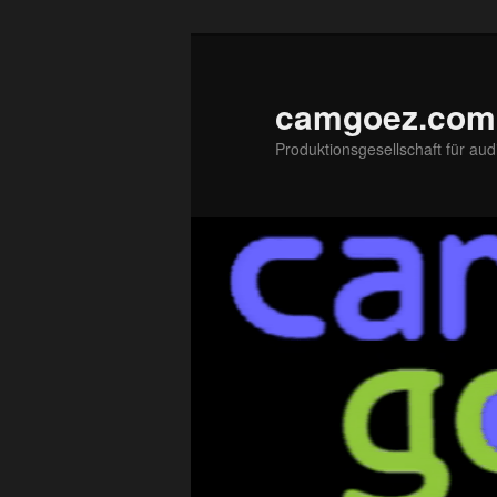
Zum
primären
Inhalt
camgoez.com
springen
Produktionsgesellschaft für aud