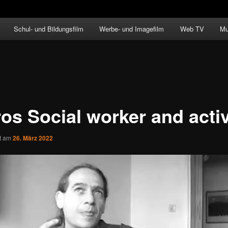
Schul- und Bildungsfilm
Werbe- und Imagefilm
Web TV
Mu
ros Social worker and activ
ht am
26. März 2022