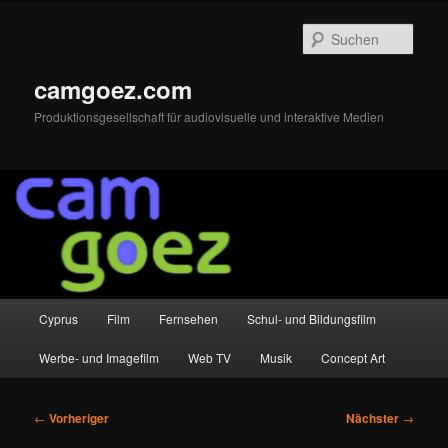
Zum
primären
Such
Inhalt
springen
camgoez.com
Produktionsgesellschaft für audiovisuelle und interaktive Medien
Hauptmenü
Cyprus
Film
Fernsehen
Schul- und Bildungsfilm
Werbe- und Imagefilm
Web TV
Musik
Concept Art
Beitragsnavigation
←
Vorheriger
Nächster
→