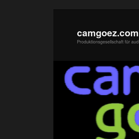
Zum
primären
Inhalt
camgoez.com
springen
Produktionsgesellschaft für aud