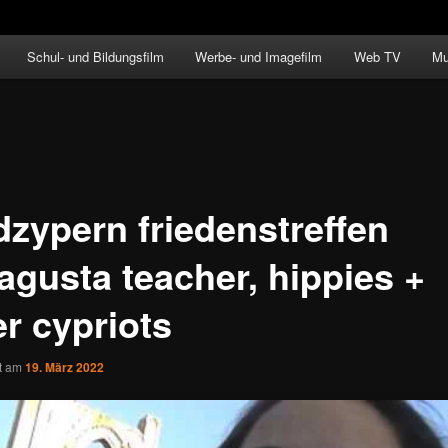
Schul- und Bildungsfilm
Werbe- und Imagefilm
Web TV
Mu
dzypern friedenstreffen
agusta teacher, hippies +
er cypriots
ht am
19. März 2022