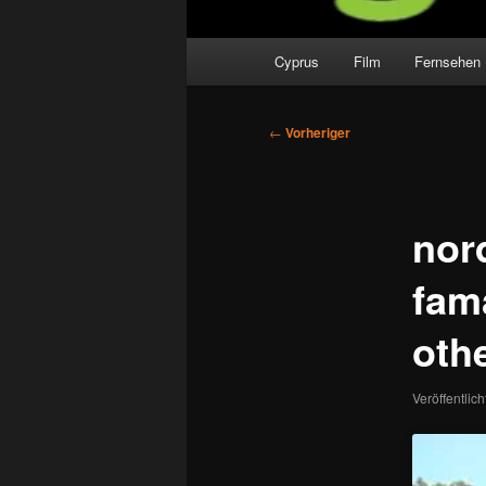
Hauptmenü
Cyprus
Film
Fernsehen
Beitragsnavigation
←
Vorheriger
nor
fam
oth
Veröffentlic