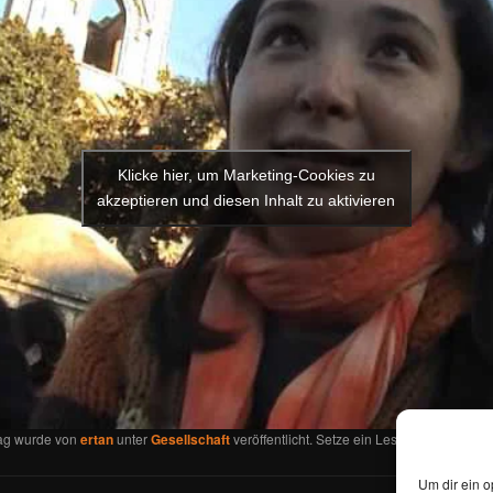
Klicke hier, um Marketing-Cookies zu
akzeptieren und diesen Inhalt zu aktivieren
rag wurde von
ertan
unter
Gesellschaft
veröffentlicht. Setze ein Lesezeichen für d
Um dir ein o