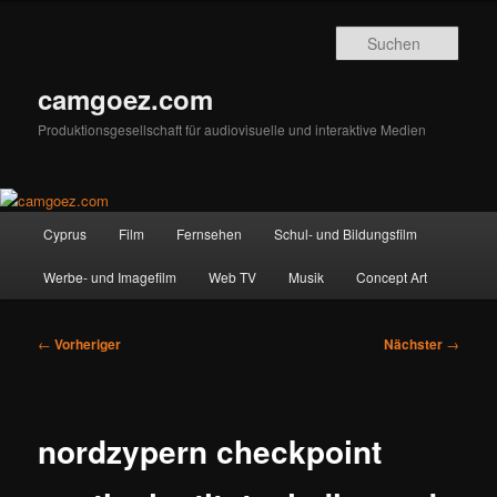
Zum
primären
Such
Inhalt
springen
camgoez.com
Produktionsgesellschaft für audiovisuelle und interaktive Medien
Hauptmenü
Cyprus
Film
Fernsehen
Schul- und Bildungsfilm
Werbe- und Imagefilm
Web TV
Musik
Concept Art
Beitragsnavigation
←
Vorheriger
Nächster
→
nordzypern checkpoint