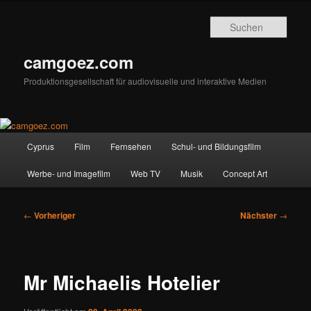
Zum
primären
Such
Inhalt
springen
camgoez.com
Produktionsgesellschaft für audiovisuelle und interaktive Medien
Hauptmenü
Cyprus
Film
Fernsehen
Schul- und Bildungsfilm
Werbe- und Imagefilm
Web TV
Musik
Concept Art
Beitragsnavigation
←
Vorheriger
Nächster
→
Mr Michaelis Hotelier