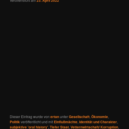
Veröffentlicht am
23. April 2022
Dieser Eintrag wurde von
ertan
unter
Gesellschaft
,
Ökonomie
,
Politik
veröffentlicht und mit
Einflußmächte
,
Identität und Charakter
,
subjektive 'oral history'
,
Tiefer Staat
,
Vetternwirtschaft/ Korruption
,