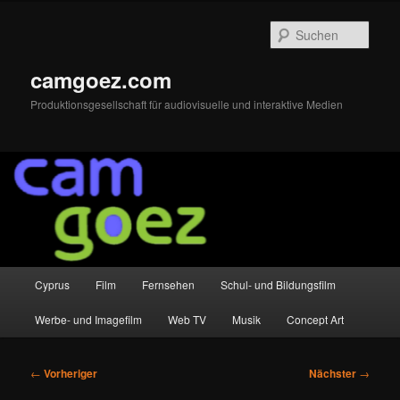
Zum
primären
Such
Inhalt
springen
camgoez.com
Produktionsgesellschaft für audiovisuelle und interaktive Medien
Hauptmenü
Cyprus
Film
Fernsehen
Schul- und Bildungsfilm
Werbe- und Imagefilm
Web TV
Musik
Concept Art
Beitragsnavigation
←
Vorheriger
Nächster
→