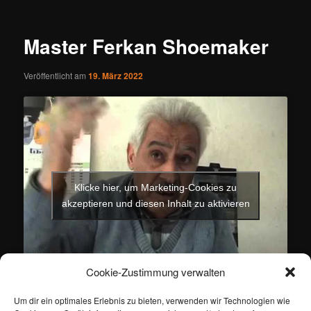
Master Ferkan Shoemaker
Veröffentlicht am
19. März 2022
Klicke hier, um Marketing-Cookies zu
akzeptieren und diesen Inhalt zu aktivieren
Cookie-Zustimmung verwalten
Um dir ein optimales Erlebnis zu bieten, verwenden wir Technologien wie
Dieser Eintrag wurde von
ertan
unter
Ökonomie
veröffentlicht und mit