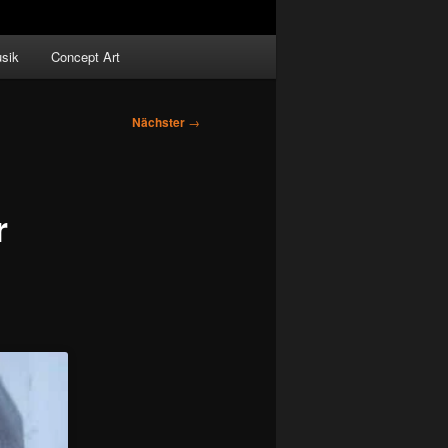
sik
Concept Art
Nächster
→
r