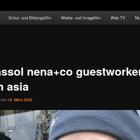
Schul- und Bildungsfilm
Werbe- und Imagefilm
Web TV
Mu
assol nena+co guestworke
m asia
ht am
19. März 2022