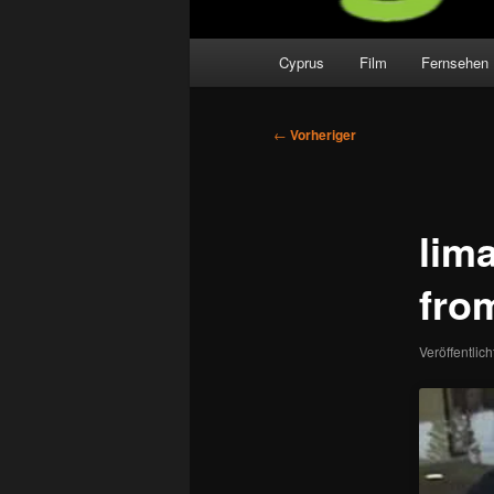
Hauptmenü
Cyprus
Film
Fernsehen
Beitragsnavigation
←
Vorheriger
lim
fro
Veröffentlic