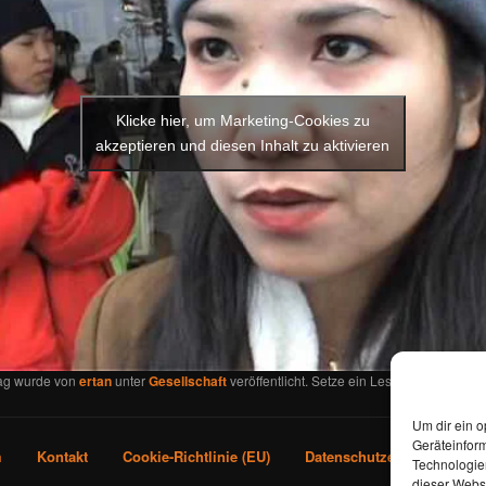
Klicke hier, um Marketing-Cookies zu
akzeptieren und diesen Inhalt zu aktivieren
rag wurde von
ertan
unter
Gesellschaft
veröffentlicht. Setze ein Lesezeichen für d
Um dir ein o
Geräteinfor
m
Kontakt
Cookie-Richtlinie (EU)
Datenschutzerklärung
Technologien
dieser Websi