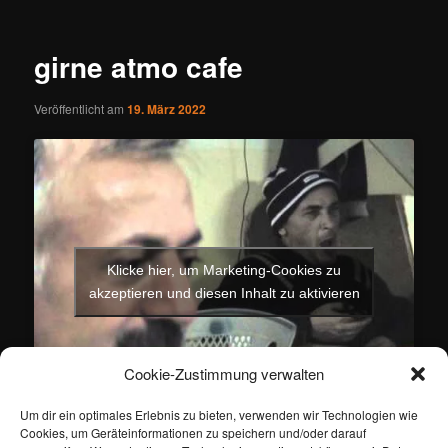
girne atmo cafe
Veröffentlicht am
19. März 2022
Klicke hier, um Marketing-Cookies zu
akzeptieren und diesen Inhalt zu aktivieren
Cookie-Zustimmung verwalten
Um dir ein optimales Erlebnis zu bieten, verwenden wir Technologien wie
Cookies, um Geräteinformationen zu speichern und/oder darauf
Dieser Eintrag wurde von
ertan
unter
Gesellschaft
veröffentlicht.