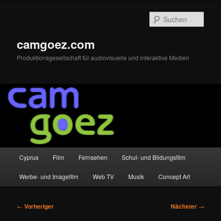
Zum
primären
Such
Inhalt
springen
camgoez.com
Produktionsgesellschaft für audiovisuelle und interaktive Medien
Hauptmenü
Cyprus
Film
Fernsehen
Schul- und Bildungsfilm
Werbe- und Imagefilm
Web TV
Musik
Concept Art
Beitragsnavigation
←
Vorheriger
Nächster
→