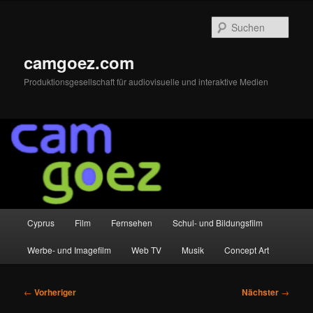
Zum
primären
Such
Inhalt
springen
camgoez.com
Produktionsgesellschaft für audiovisuelle und interaktive Medien
Hauptmenü
Cyprus
Film
Fernsehen
Schul- und Bildungsfilm
Werbe- und Imagefilm
Web TV
Musik
Concept Art
Beitragsnavigation
←
Vorheriger
Nächster
→