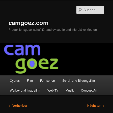
Zum
primären
Such
Inhalt
springen
camgoez.com
Produktionsgesellschaft für audiovisuelle und interaktive Medien
Hauptmenü
Cyprus
Film
Fernsehen
Schul- und Bildungsfilm
Werbe- und Imagefilm
Web TV
Musik
Concept Art
Beitragsnavigation
←
Vorheriger
Nächster
→