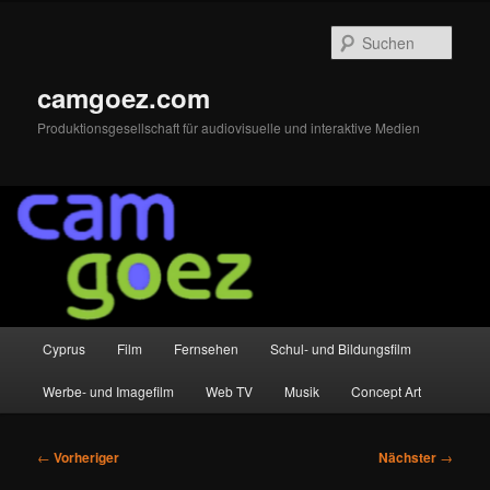
Zum
primären
Such
Inhalt
springen
camgoez.com
Produktionsgesellschaft für audiovisuelle und interaktive Medien
Hauptmenü
Cyprus
Film
Fernsehen
Schul- und Bildungsfilm
Werbe- und Imagefilm
Web TV
Musik
Concept Art
Beitragsnavigation
←
Vorheriger
Nächster
→