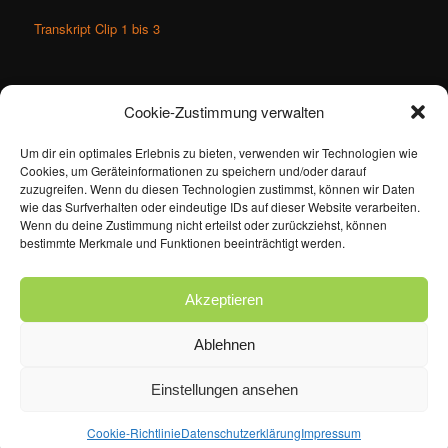
Transkript Clip 1 bis 3
Cookie-Zustimmung verwalten
Um dir ein optimales Erlebnis zu bieten, verwenden wir Technologien wie
Dieser Eintrag wurde von
ertan
unter
Ökonomie
,
Politik
veröffentlicht
Cookies, um Geräteinformationen zu speichern und/oder darauf
und mit
Einflußmächte
,
Grenzkonflikte/öffnung
verschlagwortet.
zuzugreifen. Wenn du diesen Technologien zustimmst, können wir Daten
Setze ein Lesezeichen für den
Permalink
.
wie das Surfverhalten oder eindeutige IDs auf dieser Website verarbeiten.
Wenn du deine Zustimmung nicht erteilst oder zurückziehst, können
bestimmte Merkmale und Funktionen beeinträchtigt werden.
Impressum
Kontakt
Cookie-Richtlinie (EU)
Datenschutzerklärung
Akzeptieren
Ablehnen
Einstellungen ansehen
Datenschutzerklärung
Stolz präsentiert von WordPress
Cookie-Richtlinie
Datenschutzerklärung
Impressum