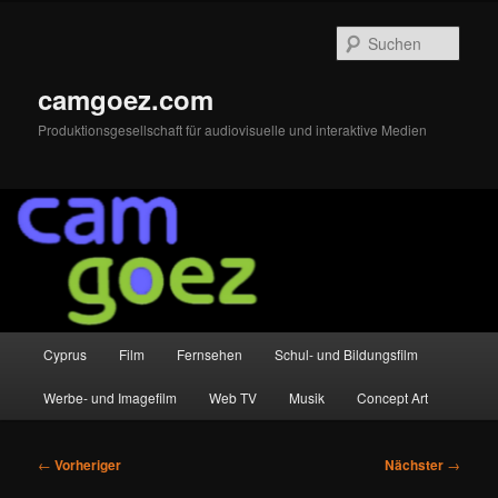
Zum
primären
Such
Inhalt
springen
camgoez.com
Produktionsgesellschaft für audiovisuelle und interaktive Medien
Hauptmenü
Cyprus
Film
Fernsehen
Schul- und Bildungsfilm
Werbe- und Imagefilm
Web TV
Musik
Concept Art
Beitragsnavigation
←
Vorheriger
Nächster
→