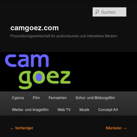
Zum
primären
Such
Inhalt
springen
camgoez.com
Produktionsgesellschaft für audiovisuelle und interaktive Medien
Hauptmenü
Cyprus
Film
Fernsehen
Schul- und Bildungsfilm
Werbe- und Imagefilm
Web TV
Musik
Concept Art
Beitragsnavigation
←
Vorheriger
Nächster
→