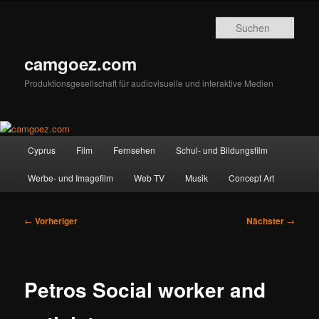
Zum
primären
Such
Inhalt
springen
camgoez.com
Produktionsgesellschaft für audiovisuelle und interaktive Medien
Hauptmenü
Cyprus
Film
Fernsehen
Schul- und Bildungsfilm
Werbe- und Imagefilm
Web TV
Musik
Concept Art
Beitragsnavigation
←
Vorheriger
Nächster
→
Petros Social worker and